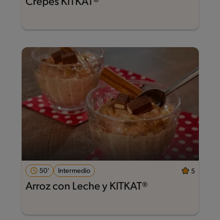
Crepes KITKAT®
50'
Intermedio
5
Arroz con Leche y KITKAT®