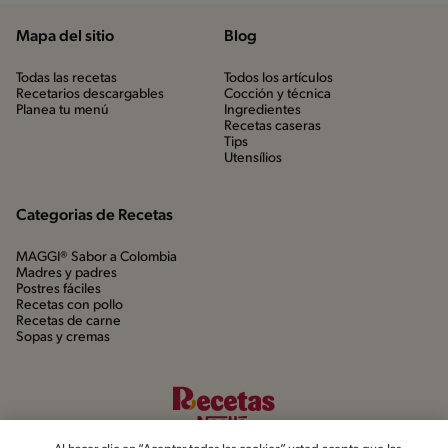
Mapa del sitio
Blog
Todas las recetas
Todos los artículos
Recetarios descargables
Cocción y técnica
Planea tu menú
Ingredientes
Recetas caseras
Tips
Utensílios
Categorias de Recetas
MAGGI® Sabor a Colombia
Madres y padres
Postres fáciles
Recetas con pollo
Recetas de carne
Sopas y cremas