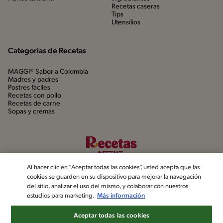
Recetas caseras
Tips
Utensílios
Categorias de Recetas
MAGGI® Sabor a Colombia
Madres y padres
Postres fáciles
Recetas con pollo
Recetas de carne
Sopas y cremas
Al hacer clic en “Aceptar todas las cookies”, usted acepta que las
cookies se guarden en su dispositivo para mejorar la navegación
del sitio, analizar el uso del mismo, y colaborar con nuestros
estudios para marketing.
Más información
©2022, Nestlé. Marcas registradas por Société dels Produits Nestlé,
S.A. Vevey (Suiza)
Aceptar todas las cookies