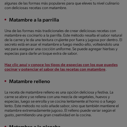
algunas de las formas más populares para que eleves tu nivel culinario
con deliciosas recetas con matambre.
Matambre a la parrilla
Una de las formas más tradicionales de crear deliciosas recetas con
matambre es cocinarlo a la parrilla. Este método resalta el sabor natural
de la carne y le da una textura crujiente por fuera y jugosa por dentro. El
secreto está en asar el matambre a fuego medio-alto, volteándolo una
vez para asegurar una cocción uniforme. Se puede agregar hierbas y
especias para darle un toque extra de sabor.
Haz clic aquí y conoce los tipos de especias con los que puedes
cocinar y potenciar el sabor de las recetas con matambre
.
Matambre relleno
La receta de matambre relleno es una opción deliciosa y festiva. La
carne se abre y se rellena con una mezcla de vegetales, huevos y
especias, luego se enrolla y se cocina lentamente al horno o a fuego
lento. Este método no solo añade sabor, sino que también mantiene el
matambre extremadamente jugoso. El relleno puede variar según el
gusto, permitiendo una gran creatividad en la cocina.