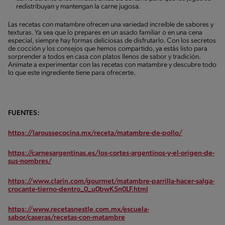
redistribuyan y mantengan la carne jugosa.
Las recetas con matambre ofrecen una variedad increíble de sabores y
texturas. Ya sea que lo prepares en un asado familiar o en una cena
especial, siempre hay formas deliciosas de disfrutarlo. Con los secretos
de cocción y los consejos que hemos compartido, ya estás listo para
sorprender a todos en casa con platos llenos de sabor y tradición.
Anímate a experimentar con las recetas con matambre y descubre todo
lo que este ingrediente tiene para ofrecerte.
FUENTES:
https://laroussecocina.mx/receta/matambre-de-pollo/
https://carnesargentinas.es/los-cortes-argentinos-y-el-origen-de-
sus-nombres/
https://www.clarin.com/gourmet/matambre-parrilla-hacer-salga-
crocante-tierno-dentro_0_u0bwK5n0LF.html
https://www.recetasnestle.com.mx/escuela-
sabor/caseras/recetas-con-matambre