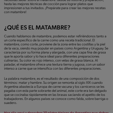
necesitas saber sobre el matambre: desde su historia y preparación,
hasta las mejores técnicas de cocción para lograr platos que
impresionen a tus invitados. ¡Prepárate para crear las mejores recetas
con matambre!
¿QUÉ ES EL MATAMBRE?
Cuando hablamos de matambre, podemos estar refiriéndonos tanto a
un corte específico de la carne como una receta tradicional. El
matambre, como corte, proviene de la zona entre las costillas y la piel
de la vaca, siendo muy popular en países como Argentina y Uruguay. Se
caracteriza por su forma plana y alargada, con una capa fina de grasa
que le aporta sabor y lo hace ideal para diferentes preparaciones
culinarias. Su color es rojo intenso, con vetas de grasa blanca. Al
paladar, el matambre ofrece una textura tierna y jugosa, con un sabor
intenso a carne que se intensifica con las diferentes preparaciones.
La palabra matambre, es el resultado de una composición de dos
términos: matar y hambre. Su origen se remonta al siglo XIX cuando
Argentina abastecía a Europa de carne vacuna y los carniceros se les
pagaba con esta parte sobrante del animal, este corte era tan delgado
que se cocinaba rápidamente en las brasas saciando el apetito de los
trabajadores. En algunos países se conoce como falda, sobre barriga o
suadero.