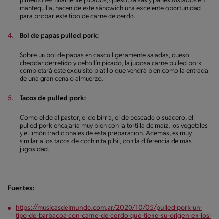
pimentones finamente picados, queso, salsas y panes tostados en
mantequilla, hacen de este sándwich una excelente oportunidad
para probar este tipo de carne de cerdo.
Bol de papas pulled pork:
Sobre un bol de papas en casco ligeramente saladas, queso
cheddar derretido y cebollín picado, la jugosa carne pulled pork
completará este exquisito platillo que vendrá bien como la entrada
de una gran cena o almuerzo.
Tacos de pulled pork:
Como el de al pastor, el de birria, el de pescado o suadero, el
pulled pork encajaría muy bien con la tortilla de maíz, los vegetales
y el limón tradicionales de esta preparación. Además, es muy
similar a los tacos de cochinita pibil, con la diferencia de más
jugosidad.
Fuentes:
https://musicasdelmundo.com.ar/2020/10/05/pulled-pork-un-
tipo-de-barbacoa-con-carne-de-cerdo-que-tiene-su-origen-en-los-