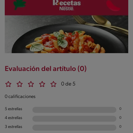
Evaluación del artítulo (0)
0 de 5
0 calificaciones
5 estrellas
0
4 estrellas
0
3 estrellas
0