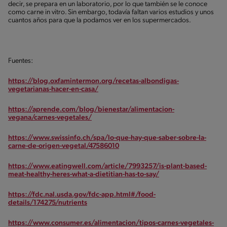
decir, se prepara en un laboratorio, por lo que también se le conoce
como carne in vitro. Sin embargo, todavía faltan varios estudios y unos
cuantos años para que la podamos ver en los supermercados.
Fuentes:
https://blog.oxfamintermon.org/recetas-albondigas-
vegetarianas-hacer-en-casa/
https://aprende.com/blog/bienestar/alimentacion-
vegana/carnes-vegetales/
https://www.swissinfo.ch/spa/lo-que-hay-que-saber-sobre-la-
carne-de-origen-vegetal/47586010
https://www.eatingwell.com/article/7993257/is-plant-based-
meat-healthy-heres-what-a-dietitian-has-to-say/
https://fdc.nal.usda.gov/fdc-app.html#/food-
details/174275/nutrients
https://www.consumer.es/alimentacion/tipos-carnes-vegetales-