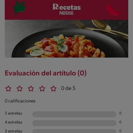
Evaluación del artítulo (0)
0 de 5
0 calificaciones
5 estrellas
0
4 estrellas
0
3 estrellas
0