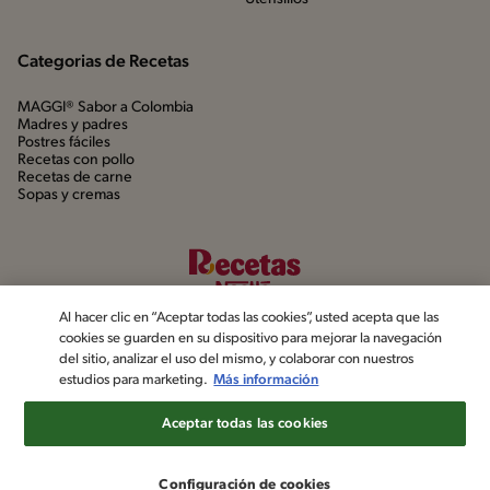
Categorias de Recetas
MAGGI® Sabor a Colombia
Madres y padres
Postres fáciles
Recetas con pollo
Recetas de carne
Sopas y cremas
Al hacer clic en “Aceptar todas las cookies”, usted acepta que las
cookies se guarden en su dispositivo para mejorar la navegación
del sitio, analizar el uso del mismo, y colaborar con nuestros
estudios para marketing.
Más información
©2022, Nestlé. Marcas registradas por Société dels Produits Nestlé,
S.A. Vevey (Suiza)
Aceptar todas las cookies
Aviso de privacidad
Política de datos personales
Términos y condiciones
Configuración de cookies
Configuración de cookies