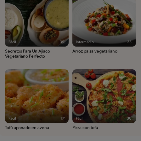
Fácil
35'
Intermedio
33'
Secretos Para Un Ajiaco
Arroz paisa vegetariano
Vegetariano Perfecto
Fácil
17'
Fácil
30'
Tofú apanado en avena
Pizza con tofú