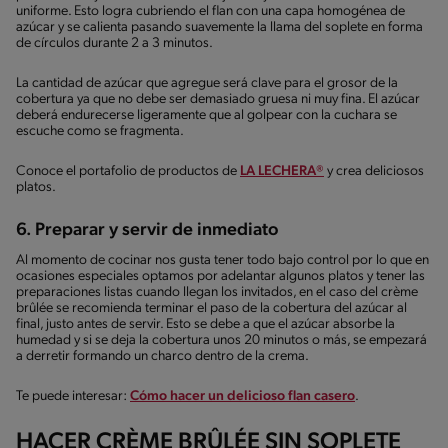
uniforme. Esto logra cubriendo el flan con una capa homogénea de
azúcar y se calienta pasando suavemente la llama del soplete en forma
de círculos durante 2 a 3 minutos.
La cantidad de azúcar que agregue será clave para el grosor de la
cobertura ya que no debe ser demasiado gruesa ni muy fina. El azúcar
deberá endurecerse ligeramente que al golpear con la cuchara se
escuche como se fragmenta.
Conoce el portafolio de productos de
LA LECHERA®
y crea deliciosos
platos.
6. Preparar y servir de inmediato
Al momento de cocinar nos gusta tener todo bajo control por lo que en
ocasiones especiales optamos por adelantar algunos platos y tener las
preparaciones listas cuando llegan los invitados, en el caso del crème
brûlée se recomienda terminar el paso de la cobertura del azúcar al
final, justo antes de servir. Esto se debe a que el azúcar absorbe la
humedad y si se deja la cobertura unos 20 minutos o más, se empezará
a derretir formando un charco dentro de la crema.
Te puede interesar:
Cómo hacer un delicioso flan casero
.
HACER CRÈME BRÛLÉE SIN SOPLETE