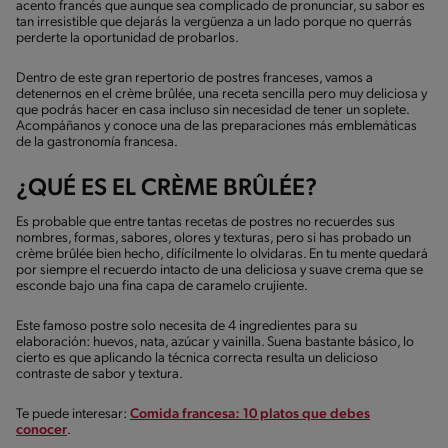
acento francés que aunque sea complicado de pronunciar, su sabor es
tan irresistible que dejarás la vergüenza a un lado porque no querrás
perderte la oportunidad de probarlos.
Dentro de este gran repertorio de postres franceses, vamos a
detenernos en el crème brûlée, una receta sencilla pero muy deliciosa y
que podrás hacer en casa incluso sin necesidad de tener un soplete.
Acompáñanos y conoce una de las preparaciones más emblemáticas
de la gastronomía francesa.
¿QUÉ ES EL CRÈME BRÛLÉE?
Es probable que entre tantas recetas de postres no recuerdes sus
nombres, formas, sabores, olores y texturas, pero si has probado un
crème brûlée bien hecho, difícilmente lo olvidaras. En tu mente quedará
por siempre el recuerdo intacto de una deliciosa y suave crema que se
esconde bajo una fina capa de caramelo crujiente.
Este famoso postre solo necesita de 4 ingredientes para su
elaboración: huevos, nata, azúcar y vainilla. Suena bastante básico, lo
cierto es que aplicando la técnica correcta resulta un delicioso
contraste de sabor y textura.
Te puede interesar:
Comida francesa: 10 platos que debes
conocer
.