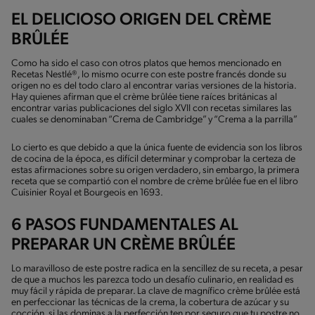
EL DELICIOSO ORIGEN DEL CRÈME
BRÛLÉE
Como ha sido el caso con otros platos que hemos mencionado en
Recetas Nestlé®, lo mismo ocurre con este postre francés donde su
origen no es del todo claro al encontrar varias versiones de la historia.
Hay quienes afirman que el crème brûlée tiene raíces británicas al
encontrar varias publicaciones del siglo XVII con recetas similares las
cuales se denominaban “Crema de Cambridge” y “Crema a la parrilla”
Lo cierto es que debido a que la única fuente de evidencia son los libros
de cocina de la época, es difícil determinar y comprobar la certeza de
estas afirmaciones sobre su origen verdadero, sin embargo, la primera
receta que se compartió con el nombre de crème brûlée fue en el libro
Cuisinier Royal et Bourgeois en 1693.
6 PASOS FUNDAMENTALES AL
PREPARAR UN CRÈME BRÛLÉE
Lo maravilloso de este postre radica en la sencillez de su receta, a pesar
de que a muchos les parezca todo un desafío culinario, en realidad es
muy fácil y rápida de preparar. La clave de magnífico crème brûlée está
en perfeccionar las técnicas de la crema, la cobertura de azúcar y su
cocción, si las dominas a la perfección ten por seguro que tu postre no