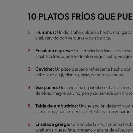
10 PLATOS FRÍOS QUE PU
Hummus:
Un dip árabe delicioso hecho con garbanzo
y sal, servido con verduras o pan de pita.
Ensalada caprese:
Una ensalada italiana clásica h
albahaca fresca, aceite de oliva virgen extra, vinagre
Ceviche:
Un plato peruano refrescante hecho con 
cebolla roja, ají, cilantro, maíz, camote y cancha.
Gazpacho:
Una sopa fría española hecha con tomate
de oliva, vinagre de vino, pan y sal, servida con cro
Tabla de embutidos:
Una selección de jamón serra
almendras y pan crujiente, perfecta para compartir 
Ensalada griega:
Una ensalada mediterránea hecha 
aceitunas, queso feta, orégano y aceite de oliva, ser