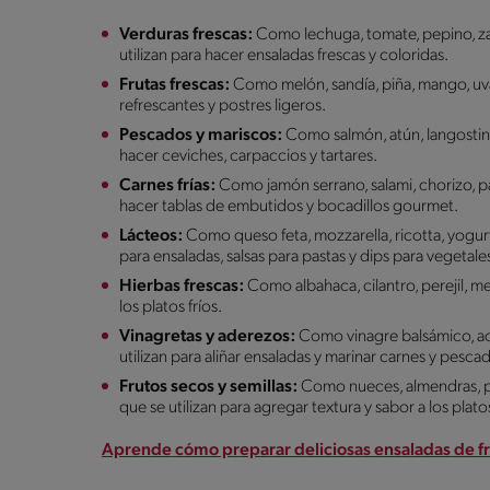
Verduras frescas:
Como lechuga, tomate, pepino, zan
utilizan para hacer ensaladas frescas y coloridas.
Frutas frescas:
Como melón, sandía, piña, mango, uvas 
refrescantes y postres ligeros.
Pescados y mariscos:
Como salmón, atún, langostino
hacer ceviches, carpaccios y tartares.
Carnes frías:
Como jamón serrano, salami, chorizo, pas
hacer tablas de embutidos y bocadillos gourmet.
Lácteos:
Como queso feta, mozzarella, ricotta, yogurt
para ensaladas, salsas para pastas y dips para vegetale
Hierbas frescas:
Como albahaca, cilantro, perejil, me
los platos fríos.
Vinagretas y aderezos:
Como vinagre balsámico, acei
utilizan para aliñar ensaladas y marinar carnes y pesca
Frutos secos y semillas:
Como nueces, almendras, pis
que se utilizan para agregar textura y sabor a los platos
Aprende cómo preparar deliciosas ensaladas de fr