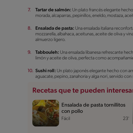
Tartar de salmón:
Un plato francés elegante hecho
morada, alcaparras, pepinillos, eneldo, mostaza, acei
Ensalada de pasta:
Una ensalada italiana reconfor
mozzarella, albahaca, aceitunas, aceite de oliva y vin
almuerzo ligero.
Tabbouleh:
Una ensalada libanesa refrescante hecha
limón y aceite de oliva, perfecta como acompañamient
Sushi roll:
Un plato japonés elegante hecho con arr
aguacate, pepino, zanahoria y alga nori, servido con 
Recetas que te pueden interesa
Ensalada de pasta tornillitos
con pollo
Fácil
23'