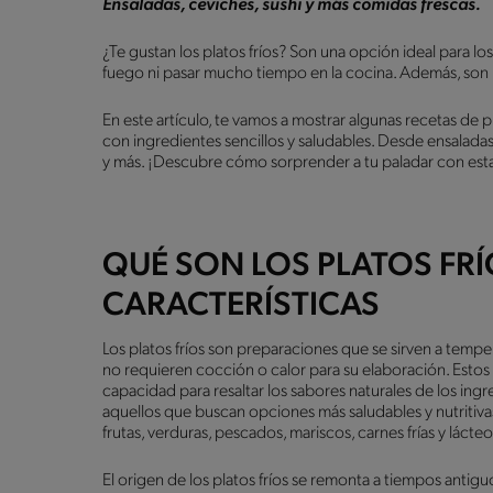
Ensaladas, ceviches, sushi y más comidas frescas.
¿Te gustan los platos fríos? Son una opción ideal para l
fuego ni pasar mucho tiempo en la cocina. Además, son m
En este artículo, te vamos a mostrar algunas recetas de 
con ingredientes sencillos y saludables. Desde ensalada
y más. ¡Descubre cómo sorprender a tu paladar con estas 
QUÉ SON LOS PLATOS FRÍ
CARACTERÍSTICAS
Los platos fríos son preparaciones que se sirven a temp
no requieren cocción o calor para su elaboración. Estos p
capacidad para resaltar los sabores naturales de los ing
aquellos que buscan opciones más saludables y nutritiv
frutas, verduras, pescados, mariscos, carnes frías y lácteo
El origen de los platos fríos se remonta a tiempos antig