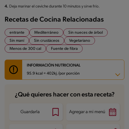
4.
Deja marinar el ceviche durante 10 minutos y sirve frío.
Recetas de Cocina Relacionadas
entrante
Mediterráneo
Sin nueces de árbol
Sin maní
Sin crustáceos
Vegetariano
Menos de 300 cal
Fuente de fibra
INFORMACIÓN NUTRICIONAL
95.9 kcal = 402kj /por porción
Carbohidratos
7.9 g
¿Qué quieres hacer con esta receta?
Energía
95.9 kcal
Grasas
7.5 g
Fibra
2 g
Proteína
1.1 g
Guardarla
Agregar a mi menú
Grasas saturadas
1 g
Sodio
244.1 mg
Azúcares
2.2 g