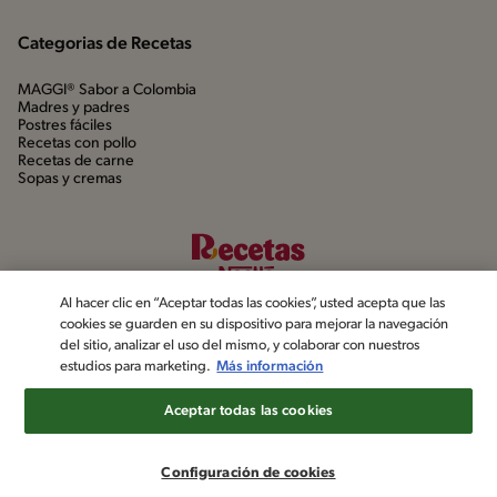
Categorias de Recetas
MAGGI® Sabor a Colombia
Madres y padres
Postres fáciles
Recetas con pollo
Recetas de carne
Sopas y cremas
Al hacer clic en “Aceptar todas las cookies”, usted acepta que las
cookies se guarden en su dispositivo para mejorar la navegación
del sitio, analizar el uso del mismo, y colaborar con nuestros
estudios para marketing.
Más información
©2022, Nestlé. Marcas registradas por Société dels Produits Nestlé,
S.A. Vevey (Suiza)
Aceptar todas las cookies
Aviso de privacidad
Política de datos personales
Términos y condiciones
Configuración de cookies
Configuración de cookies