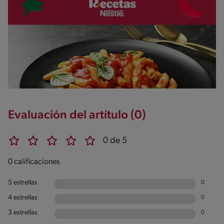
Evaluación del artítulo (0)
0 de 5
0 calificaciones
5 estrellas
0
4 estrellas
0
3 estrellas
0