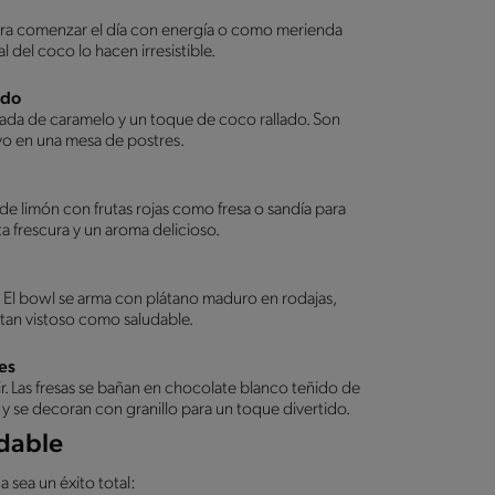
 para comenzar el día con energía o como merienda
al del coco lo hacen irresistible.
ado
ada de caramelo y un toque de coco rallado. Son
vo en una mesa de postres.
de limón con frutas rojas como fresa o sandía para
a frescura y un aroma delicioso.
. El bowl se arma con plátano maduro en rodajas,
s tan vistoso como saludable.
es
r. Las fresas se bañan en chocolate blanco teñido de
y se decoran con granillo para un toque divertido.
idable
 sea un éxito total: