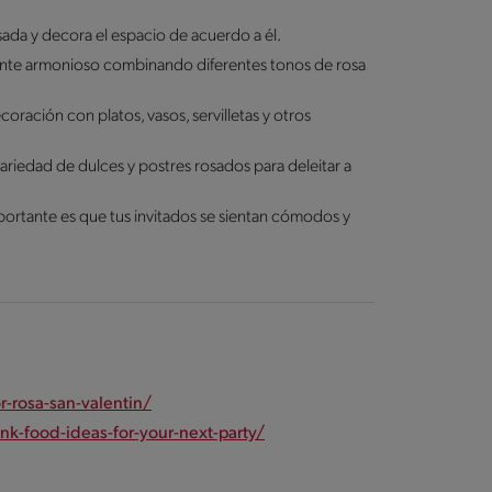
sada y decora el espacio de acuerdo a él.
nte armonioso combinando diferentes tonos de rosa
oración con platos, vasos, servilletas y otros
riedad de dulces y postres rosados para deleitar a
ortante es que tus invitados se sientan cómodos y
-rosa-san-valentin/
k-food-ideas-for-your-next-party/