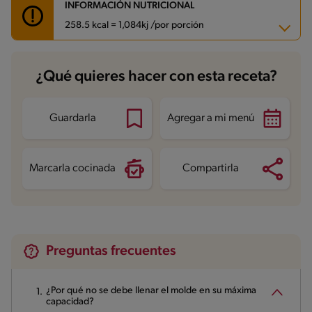
INFORMACIÓN NUTRICIONAL
258.5 kcal = 1,084kj /por porción
Carbohidratos
28.3 g
¿Qué quieres hacer con esta receta?
Energía
258.5 kcal
Grasas
13.7 g
Fibra
1.4 g
Proteína
6.3 g
Guardarla
Agregar a mi menú
Grasas saturadas
7.7 g
Sodio
50.7 mg
Azúcares
15.9 g
Marcarla cocinada
Compartirla
Preguntas frecuentes
¿Por qué no se debe llenar el molde en su máxima
capacidad?