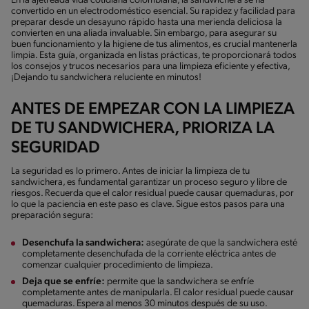
En la ajetreada vida cotidiana colombiana, la sandwichera se ha
convertido en un electrodoméstico esencial. Su rapidez y facilidad para
preparar desde un desayuno rápido hasta una merienda deliciosa la
convierten en una aliada invaluable. Sin embargo, para asegurar su
buen funcionamiento y la higiene de tus alimentos, es crucial mantenerla
limpia. Esta guía, organizada en listas prácticas, te proporcionará todos
los consejos y trucos necesarios para una limpieza eficiente y efectiva,
¡Dejando tu sandwichera reluciente en minutos!
ANTES DE EMPEZAR CON LA LIMPIEZA
DE TU SANDWICHERA, PRIORIZA LA
SEGURIDAD
La seguridad es lo primero. Antes de iniciar la limpieza de tu
sandwichera, es fundamental garantizar un proceso seguro y libre de
riesgos. Recuerda que el calor residual puede causar quemaduras, por
lo que la paciencia en este paso es clave. Sigue estos pasos para una
preparación segura:
Desenchufa la sandwichera:
asegúrate de que la sandwichera esté
completamente desenchufada de la corriente eléctrica antes de
comenzar cualquier procedimiento de limpieza.
Deja que se enfríe:
permite que la sandwichera se enfríe
completamente antes de manipularla. El calor residual puede causar
quemaduras. Espera al menos 30 minutos después de su uso.