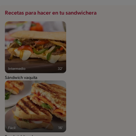
Recetas para hacer en tu sandwichera
Intermedio
32'
Sándwich vaquita
Fácil
16'