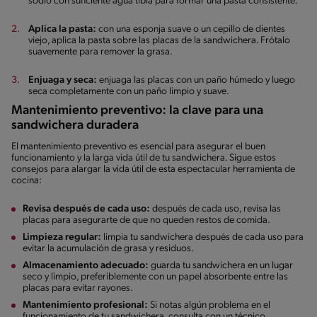
sodio con suficiente agua tibia para formar una pasta consistente.
Aplica la pasta:
con una esponja suave o un cepillo de dientes
viejo, aplica la pasta sobre las placas de la sandwichera. Frótalo
suavemente para remover la grasa.
Enjuaga y seca:
enjuaga las placas con un paño húmedo y luego
seca completamente con un paño limpio y suave.
Mantenimiento preventivo: la clave para una
sandwichera duradera
El mantenimiento preventivo es esencial para asegurar el buen
funcionamiento y la larga vida útil de tu sandwichera. Sigue estos
consejos para alargar la vida útil de esta espectacular herramienta de
cocina:
Revisa después de cada uso:
después de cada uso, revisa las
placas para asegurarte de que no queden restos de comida.
Limpieza regular:
limpia tu sandwichera después de cada uso para
evitar la acumulación de grasa y residuos.
Almacenamiento adecuado:
guarda tu sandwichera en un lugar
seco y limpio, preferiblemente con un papel absorbente entre las
placas para evitar rayones.
Mantenimiento profesional:
Si notas algún problema en el
funcionamiento de tu sandwichera, consulta con un técnico