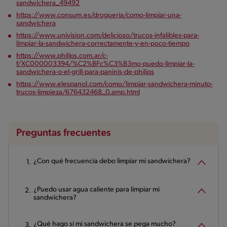
sandwichera_49492
https://www.consum.es/drogueria/como-limpiar-una-
sandwichera
https://www.univision.com/delicioso/trucos-infalibles-para-
limpiar-la-sandwichera-correctamente-y-en-poco-tiempo
https://www.philips.com.ar/c-
f/XC000003394/%C2%BFc%C3%B3mo-puedo-limpiar-la-
sandwichera-o-el-grill-para-paninis-de-philips
https://www.elespanol.com/como/limpiar-sandwichera-minuto-
trucos-limpieza/676432468_0.amp.html
Preguntas frecuentes
¿Con qué frecuencia debo limpiar mi sandwichera?
¿Puedo usar agua caliente para limpiar mi
sandwichera?
¿Qué hago si mi sandwichera se pega mucho?