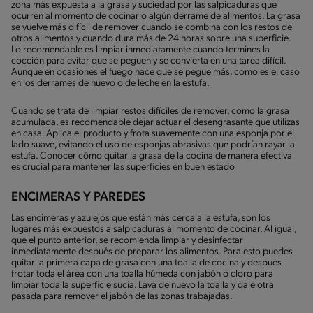
zona más expuesta a la grasa y suciedad por las salpicaduras que
ocurren al momento de cocinar o algún derrame de alimentos. La grasa
se vuelve más difícil de remover cuando se combina con los restos de
otros alimentos y cuando dura más de 24 horas sobre una superficie.
Lo recomendable es limpiar inmediatamente cuando termines la
cocción para evitar que se peguen y se convierta en una tarea difícil.
Aunque en ocasiones el fuego hace que se pegue más, como es el caso
en los derrames de huevo o de leche en la estufa.
Cuando se trata de limpiar restos difíciles de remover, como la grasa
acumulada, es recomendable dejar actuar el desengrasante que utilizas
en casa. Aplica el producto y frota suavemente con una esponja por el
lado suave, evitando el uso de esponjas abrasivas que podrían rayar la
estufa. Conocer cómo quitar la grasa de la cocina de manera efectiva
es crucial para mantener las superficies en buen estado
ENCIMERAS Y PAREDES
Las encimeras y azulejos que están más cerca a la estufa, son los
lugares más expuestos a salpicaduras al momento de cocinar. Al igual,
que el punto anterior, se recomienda limpiar y desinfectar
inmediatamente después de preparar los alimentos. Para esto puedes
quitar la primera capa de grasa con una toalla de cocina y después
frotar toda el área con una toalla húmeda con jabón o cloro para
limpiar toda la superficie sucia. Lava de nuevo la toalla y dale otra
pasada para remover el jabón de las zonas trabajadas.