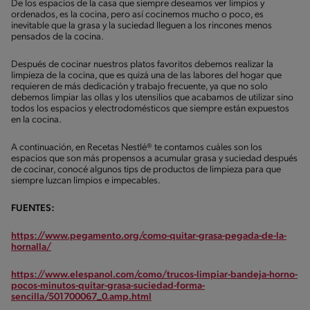
De los espacios de la casa que siempre deseamos ver limpios y
ordenados, es la cocina, pero así cocinemos mucho o poco, es
inevitable que la grasa y la suciedad lleguen a los rincones menos
pensados de la cocina.
Después de cocinar nuestros platos favoritos debemos realizar la
limpieza de la cocina, que es quizá una de las labores del hogar que
requieren de más dedicación y trabajo frecuente, ya que no solo
debemos limpiar las ollas y los utensilios que acabamos de utilizar sino
todos los espacios y electrodomésticos que siempre están expuestos
en la cocina.
A continuación, en Recetas Nestlé® te contamos cuáles son los
espacios que son más propensos a acumular grasa y suciedad después
de cocinar, conocé algunos tips de productos de limpieza para que
siempre luzcan limpios e impecables.
FUENTES:
https://www.pegamento.org/como-quitar-grasa-pegada-de-la-
hornalla/
https://www.elespanol.com/como/trucos-limpiar-bandeja-horno-
pocos-minutos-quitar-grasa-suciedad-forma-
sencilla/501700067_0.amp.html