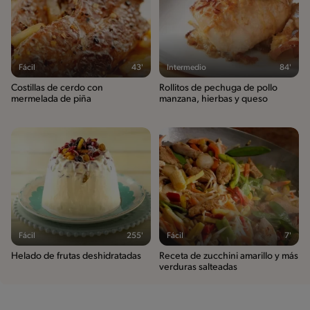
Fácil
43'
Intermedio
84'
Costillas de cerdo con
Rollitos de pechuga de pollo
mermelada de piña
manzana, hierbas y queso
Fácil
255'
Fácil
7'
Helado de frutas deshidratadas
Receta de zucchini amarillo y más
verduras salteadas