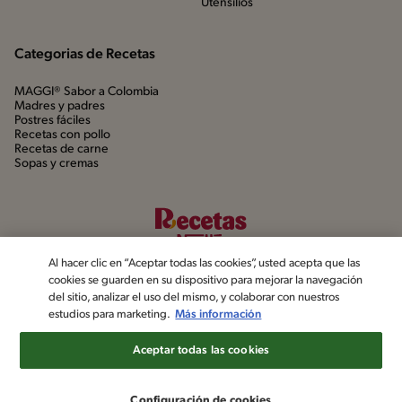
Utensílios
Categorias de Recetas
MAGGI® Sabor a Colombia
Madres y padres
Postres fáciles
Recetas con pollo
Recetas de carne
Sopas y cremas
Al hacer clic en “Aceptar todas las cookies”, usted acepta que las
cookies se guarden en su dispositivo para mejorar la navegación
del sitio, analizar el uso del mismo, y colaborar con nuestros
estudios para marketing.
Más información
©2022, Nestlé. Marcas registradas por Société dels Produits Nestlé,
S.A. Vevey (Suiza)
Aceptar todas las cookies
Aviso de privacidad
Política de datos personales
Términos y condiciones
Configuración de cookies
Configuración de cookies