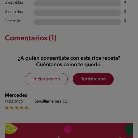
3 estrellas
0
2 estrellas
0
1 estrella
0
Comentarios (1)
¿A quién consentiste con esta rica receta?
Cuéntanos cómo te quedó.
Iniciar sesión
Registrarme
Mercedes
Sencillamente rico
17.03.2022