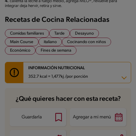
4.
calienta la leche a fuego medio, agrega MILO®, revuelve para
integrar deja hervir, retira y sirve.
Recetas de Cocina Relacionadas
Comidas familiares
Tarde
Desayuno
Main Course
italiano
Cocinando con niños
Económico
Fines de semana
INFORMACIÓN NUTRICIONAL
352.7 kcal = 1,477kj /por porción
Carbohidratos
40.5 g
¿Qué quieres hacer con esta receta?
Energía
352.7 kcal
Grasas
11.8 g
Fibra
2.2 g
Proteína
21 g
Guardarla
Agregar a mi menú
Grasas saturadas
6.6 g
Sodio
603 mg
Azúcares
14.8 g