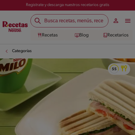
Registrate y descarga nuestros recetarios gratis
Recetas
Blog
Recetarios
Categorías