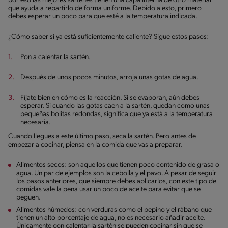
por eso las mejores sartenes tienen una capa interna de otro material
que ayuda a repartirlo de forma uniforme. Debido a esto, primero
debes esperar un poco para que esté a la temperatura indicada.
¿Cómo saber si ya está suficientemente caliente? Sigue estos pasos:
Pon a calentar la sartén.
Después de unos pocos minutos, arroja unas gotas de agua.
Fíjate bien en cómo es la reacción. Si se evaporan, aún debes
esperar. Si cuando las gotas caen a la sartén, quedan como unas
pequeñas bolitas redondas, significa que ya está a la temperatura
necesaria.
Cuando llegues a este último paso, seca la sartén. Pero antes de
empezar a cocinar, piensa en la comida que vas a preparar.
Alimentos secos: son aquellos que tienen poco contenido de grasa o
agua. Un par de ejemplos son la cebolla y el pavo. A pesar de seguir
los pasos anteriores, que siempre debes aplicarlos, con este tipo de
comidas vale la pena usar un poco de aceite para evitar que se
peguen.
Alimentos húmedos: con verduras como el pepino y el rábano que
tienen un alto porcentaje de agua, no es necesario añadir aceite.
Únicamente con calentar la sartén se pueden cocinar sin que se