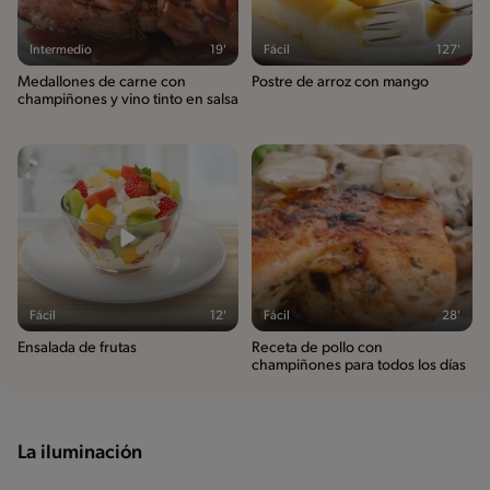
Intermedio
19'
Fácil
127'
Medallones de carne con
Postre de arroz con mango
champiñones y vino tinto en salsa
Fácil
12'
Fácil
28'
Ensalada de frutas
Receta de pollo con
champiñones para todos los días
La iluminación