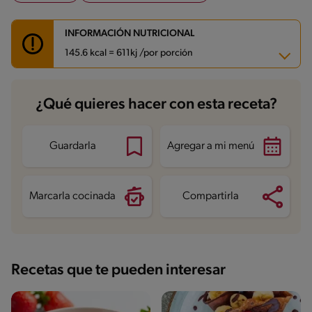
INFORMACIÓN NUTRICIONAL
145.6 kcal = 611kj /por porción
Carbohidratos
31.5 g
¿Qué quieres hacer con esta receta?
Energía
145.6 kcal
Grasas
0.7 g
Fibra
2.7 g
Proteína
8.6 g
Guardarla
Agregar a mi menú
Grasas saturadas
0.2 g
Sodio
115.1 mg
Azúcares
23.5 g
Marcarla cocinada
Compartirla
Recetas que te pueden interesar