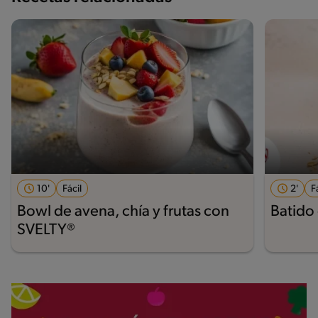
10'
Fácil
2'
F
Bowl de avena, chía y frutas con
Batido
SVELTY®