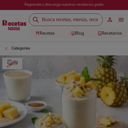
Registrate y descarga nuestros recetarios gratis
Recetas
Blog
Recetarios
Categorías