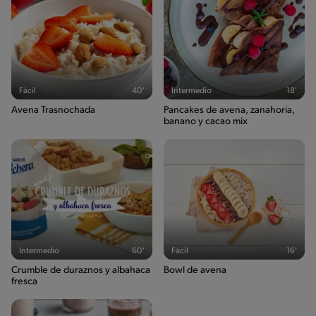
Fácil
40'
Intermedio
18'
Avena Trasnochada
Pancakes de avena, zanahoria,
banano y cacao mix
Intermedio
60'
Fácil
16'
Crumble de duraznos y albahaca
Bowl de avena
fresca