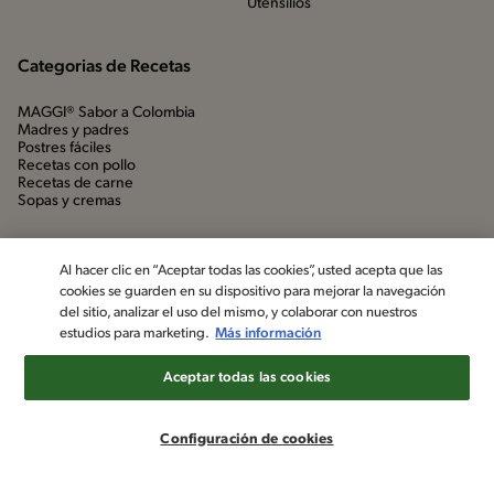
Utensílios
Categorias de Recetas
MAGGI® Sabor a Colombia
Madres y padres
Postres fáciles
Recetas con pollo
Recetas de carne
Sopas y cremas
Al hacer clic en “Aceptar todas las cookies”, usted acepta que las
cookies se guarden en su dispositivo para mejorar la navegación
del sitio, analizar el uso del mismo, y colaborar con nuestros
estudios para marketing.
Más información
Aceptar todas las cookies
©2022, Nestlé. Marcas registradas por Société dels Produits Nestlé,
S.A. Vevey (Suiza)
Configuración de cookies
Aviso de privacidad
Política de datos personales
Términos y condiciones
Configuración de cookies