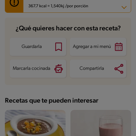
367.7 kcal = 1,540kj /por porción
Carbohidratos
44 g
¿Qué quieres hacer con esta receta?
Energía
367.7 kcal
Grasas
16.1 g
Fibra
5.8 g
Proteína
16.7 g
Guardarla
Agregar a mi menú
Grasas saturadas
5.7 g
Sodio
109.8 mg
Azúcares
26.9 g
Marcarla cocinada
Compartirla
Recetas que te pueden interesar