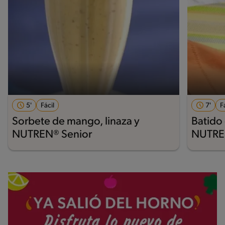
5'
Fácil
7'
F
Sorbete de mango, linaza y
Batido
NUTREN® Senior
NUTRE