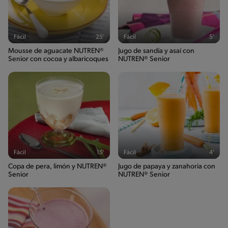
Fácil
25'
Fácil
5'
Mousse de aguacate NUTREN®
Jugo de sandía y asaí con
Senior con cocoa y albaricoques
NUTREN® Senior
Fácil
15'
Fácil
4'
Copa de pera, limón y NUTREN®
Jugo de papaya y zanahoria con
Senior
NUTREN® Senior