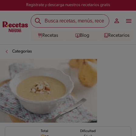
Registrate y descarga nuestros recetarios gratis
Recetas
Blog
Recetarios
Categorías
Total
Dificultad