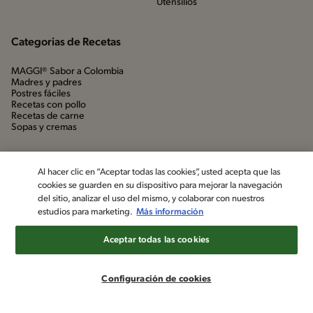
Utensílios
Categorias de Recetas
MAGGI® Sabor a Colombia
Madres y padres
Postres fáciles
Recetas con pollo
Recetas de carne
Sopas y cremas
Al hacer clic en “Aceptar todas las cookies”, usted acepta que las
cookies se guarden en su dispositivo para mejorar la navegación
del sitio, analizar el uso del mismo, y colaborar con nuestros
estudios para marketing.
Más información
Aceptar todas las cookies
©2022, Nestlé. Marcas registradas por Société dels Produits Nestlé,
S.A. Vevey (Suiza)
Configuración de cookies
Aviso de privacidad
Política de datos personales
Términos y condiciones
Configuración de cookies