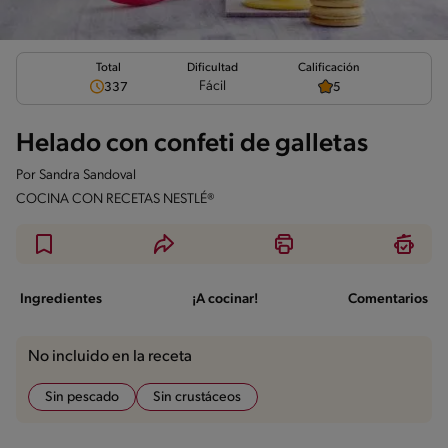
Total
Calificación
Dificultad
Fácil
337
5
Helado con confeti de galletas
Por
Sandra Sandoval
COCINA CON RECETAS NESTLÉ®
Ingredientes
¡A cocinar!
Comentarios
No incluido en la receta
Sin pescado
Sin crustáceos