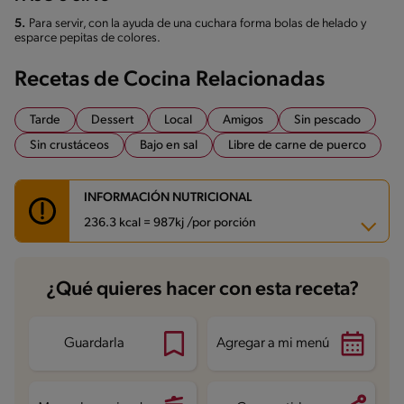
5.
Para servir, con la ayuda de una cuchara forma bolas de helado y
esparce pepitas de colores.
Recetas de Cocina Relacionadas
Tarde
Dessert
Local
Amigos
Sin pescado
Sin crustáceos
Bajo en sal
Libre de carne de puerco
INFORMACIÓN NUTRICIONAL
236.3 kcal = 987kj /por porción
Carbohidratos
28.5 g
¿Qué quieres hacer con esta receta?
Energía
236.3 kcal
Grasas
9.1 g
Proteína
9.1 g
Grasas saturadas
4.7 g
Guardarla
Agregar a mi menú
Sodio
91.4 mg
Azúcares
24.4 g