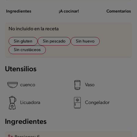
Ingredientes
¡A cocinar!
Comentarios
No incluido en la receta
Sin gluten
Sin pescado
Sin huevo
Sin crustáceos
Utensilios
cuenco
Vaso
Licuadora
Congelador
Ingredientes