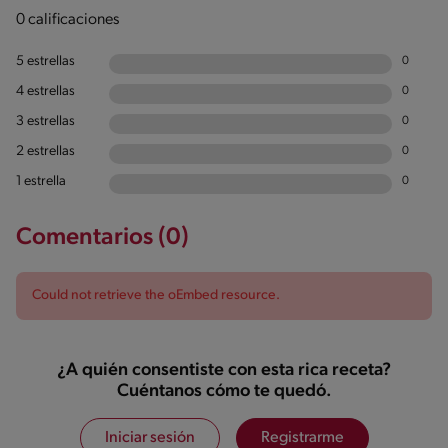
0 calificaciones
5 estrellas
0
4 estrellas
0
3 estrellas
0
2 estrellas
0
1 estrella
0
Comentarios (0)
Could not retrieve the oEmbed resource.
¿A quién consentiste con esta rica receta?
Cuéntanos cómo te quedó.
Iniciar sesión
Registrarme