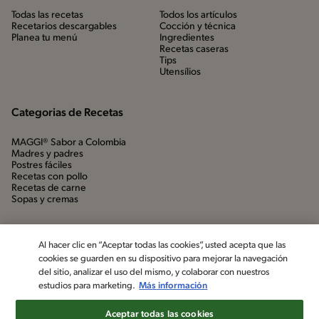
Todas las recetas
Todos los artículos
Recetarios descargables
Cocción y técnica
Planea tu menú
Ingredientes
Recetas caseras
Tips
Utensílios
Categorias de Recetas
MAGGI® Sabor a Colombia
Madres y padres
Postres fáciles
Recetas con pollo
Recetas de carne
Sopas y cremas
Al hacer clic en “Aceptar todas las cookies”, usted acepta que las
cookies se guarden en su dispositivo para mejorar la navegación
del sitio, analizar el uso del mismo, y colaborar con nuestros
estudios para marketing.
Más información
Aceptar todas las cookies