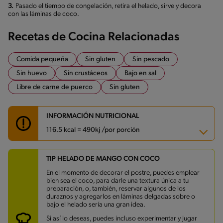
3.
Pasado el tiempo de congelación, retira el helado, sirve y decora
con las láminas de coco.
Recetas de Cocina Relacionadas
Comida pequeña
Sin gluten
Sin pescado
Sin huevo
Sin crustáceos
Bajo en sal
Libre de carne de puerco
Sin gluten
INFORMACIÓN NUTRICIONAL
116.5 kcal = 490kj /por porción
TIP HELADO DE MANGO CON COCO
Carbohidratos
22.3 g
Energía
116.5 kcal
En el momento de decorar el postre, puedes emplear
Grasas
9.8 g
bien sea el coco, para darle una textura única a tu
Fibra
3.7 g
preparación, o, también, reservar algunos de los
Proteína
2.1 g
duraznos y agregarlos en láminas delgadas sobre o
Grasas saturadas
9 g
bajo el helado sería una gran idea.
Sodio
105.3 mg
Azúcares
18.1 g
Si así lo deseas, puedes incluso experimentar y jugar