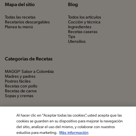
Mapa del sitio
Blog
Todas las recetas
Todos los artículos
Recetarios descargables
Cocción y técnica
Planea tu menú
Ingredientes
Recetas caseras
Tips
Utensílios
Categorias de Recetas
MAGGI® Sabor a Colombia
Madres y padres
Postres fáciles
Recetas con pollo
Recetas de carne
Sopas y cremas
Al hacer clic en “Aceptar todas las cookies”, usted acepta que las
cookies se guarden en su dispositivo para mejorar la navegación
del sitio, analizar el uso del mismo, y colaborar con nuestros
estudios para marketing.
Más información