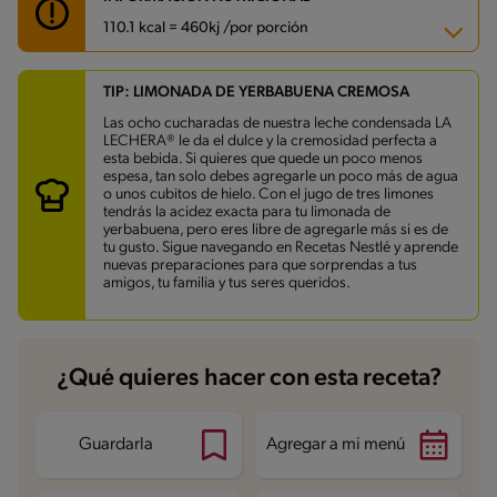
110.1 kcal = 460kj /por porción
TIP: LIMONADA DE YERBABUENA CREMOSA
Carbohidratos
21.5 g
Energía
110.1 kcal
Las ocho cucharadas de nuestra leche condensada LA
Grasas
2.3 g
LECHERA® le da el dulce y la cremosidad perfecta a
Fibra
1.9 g
esta bebida. Si quieres que quede un poco menos
Proteína
3 g
espesa, tan solo debes agregarle un poco más de agua
Grasas saturadas
1 g
o unos cubitos de hielo. Con el jugo de tres limones
Sodio
44.1 mg
tendrás la acidez exacta para tu limonada de
yerbabuena, pero eres libre de agregarle más si es de
tu gusto. Sigue navegando en Recetas Nestlé y aprende
nuevas preparaciones para que sorprendas a tus
amigos, tu familia y tus seres queridos.
¿Qué quieres hacer con esta receta?
Guardarla
Agregar a mi menú