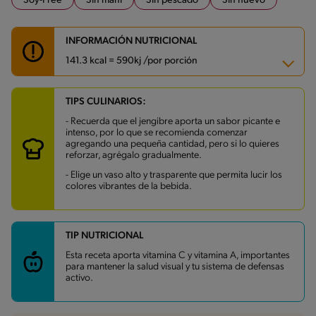
Soy-Free
Sin maní
Sin pescado
Sin huevo
INFORMACIÓN NUTRICIONAL
141.3 kcal = 590kj /por porción
TIPS CULINARIOS:
Carbohidratos
23.2 g
Energía
141.3 kcal
- Recuerda que el jengibre aporta un sabor picante e
Grasas
4.5 g
intenso, por lo que se recomienda comenzar
Fibra
0.7 g
agregando una pequeña cantidad, pero si lo quieres
Proteína
2.3 g
reforzar, agrégalo gradualmente.
Grasas saturadas
2.4 g
Sodio
24.5 mg
- Elige un vaso alto y trasparente que permita lucir los
Azúcares
17.9 g
colores vibrantes de la bebida.
TIP NUTRICIONAL
Esta receta aporta vitamina C y vitamina A, importantes
para mantener la salud visual y tu sistema de defensas
activo.