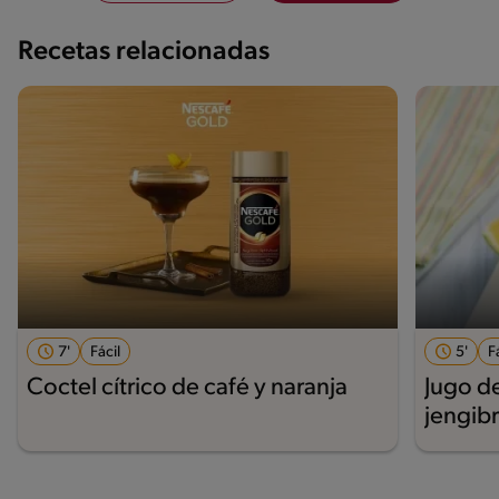
Recetas relacionadas
7'
Fácil
5'
F
Coctel cítrico de café y naranja
Jugo d
jengib