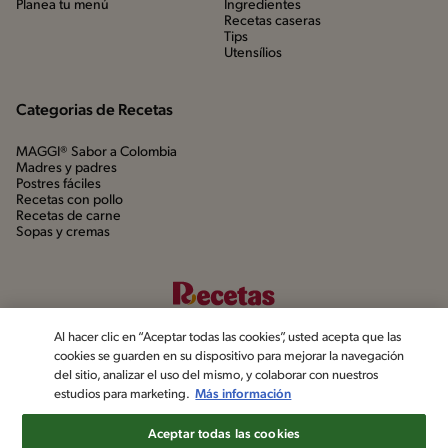
Planea tu menú
Ingredientes
Recetas caseras
Tips
Utensílios
Categorias de Recetas
MAGGI® Sabor a Colombia
Madres y padres
Postres fáciles
Recetas con pollo
Recetas de carne
Sopas y cremas
Al hacer clic en “Aceptar todas las cookies”, usted acepta que las
cookies se guarden en su dispositivo para mejorar la navegación
del sitio, analizar el uso del mismo, y colaborar con nuestros
estudios para marketing.
Más información
©2022, Nestlé. Marcas registradas por Société dels Produits Nestlé,
S.A. Vevey (Suiza)
Aceptar todas las cookies