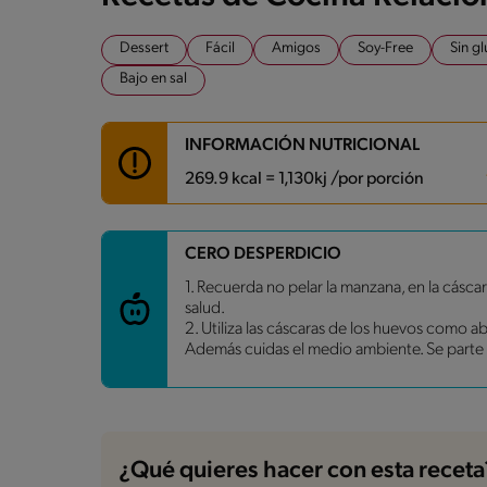
Dessert
Fácil
Amigos
Soy-Free
Sin gl
Bajo en sal
INFORMACIÓN NUTRICIONAL
269.9 kcal = 1,130kj /por porción
Carbohidratos
37.9 g
CERO DESPERDICIO
Energía
269.9 kcal
1. Recuerda no pelar la manzana, en la cáscar
Grasas
9.1 g
salud.
Fibra
2.3 g
2. Utiliza las cáscaras de los huevos como a
Proteína
10.2 g
Además cuidas el medio ambiente. Se parte
Grasas saturadas
1.9 g
Sodio
44.5 mg
Azúcares
14.2 g
¿Qué quieres hacer con esta receta