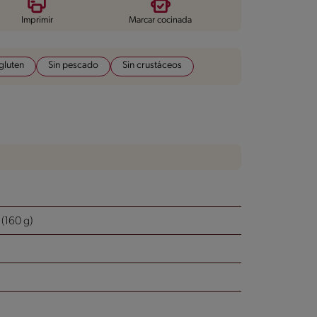
Imprimir
Marcar cocinada
 gluten
Sin pescado
Sin crustáceos
160 g)