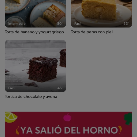
Intermedio
80'
Fácil
53'
Torta de banano y yogurt griego
Torta de peras con piel
Fácil
45'
Tortica de chocolate y avena