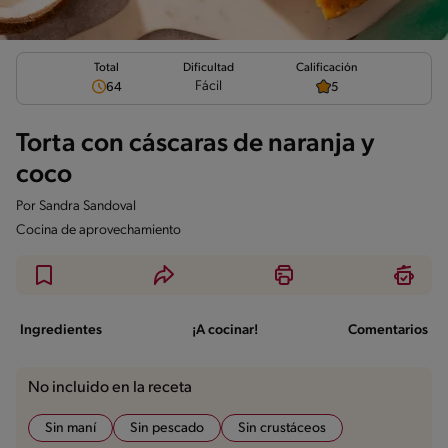
Total
Calificación
Dificultad
Fácil
64
5
Torta con cáscaras de naranja y
coco
Por
Sandra Sandoval
Cocina de aprovechamiento
Ingredientes
¡A cocinar!
Comentarios
No incluido en la receta
Sin maní
Sin pescado
Sin crustáceos