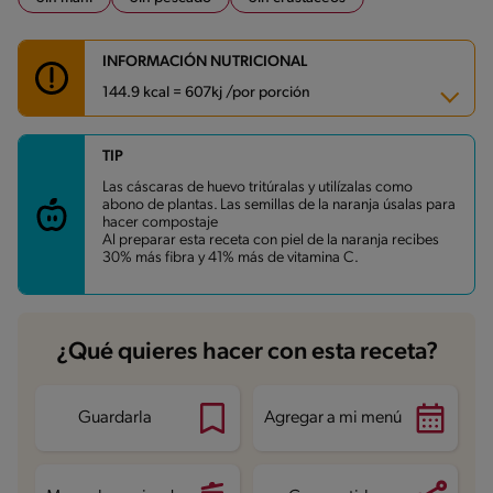
INFORMACIÓN NUTRICIONAL
144.9 kcal = 607kj /por porción
TIP
Carbohidratos
17.7 g
Energía
144.9 kcal
Las cáscaras de huevo tritúralas y utilízalas como
Grasas
6.8 g
abono de plantas. Las semillas de la naranja úsalas para
Fibra
3.5 g
hacer compostaje
Proteína
4.7 g
Al preparar esta receta con piel de la naranja recibes
Grasas saturadas
3.5 g
30% más fibra y 41% más de vitamina C.
Sodio
43.7 mg
Azúcares
12.5 g
¿Qué quieres hacer con esta receta?
Guardarla
Agregar a mi menú