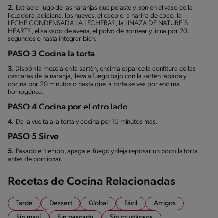
2.
Extrae el jugo de las naranjas que pelaste y pon en el vaso de la
licuadora, adiciona, los huevos, el coco o la harina de coco, la
LECHE CONDENSADA LA LECHERA®, la LINAZA DE NATURE´S
HEART®, el salvado de avena, el polvo de hornear y licua por 20
segundos o hasta integrar bien.
PASO 3 Cocina la torta
3.
Dispón la mezcla en la sartén, encima esparce la confitura de las
cascaras de la naranja, lleva a fuego bajo con la sartén tapada y
cocina por 20 minutos o hasta que la torta se vea por encima
homogénea.
PASO 4 Cocina por el otro lado
4.
Da la vuelta a la torta y cocina por 15 minutos más.
PASO 5 Sirve
5.
Pasado el tiempo, apaga el fuego y deja reposar un poco la torta
antes de porcionar.
Recetas de Cocina Relacionadas
Tarde
Dessert
Global
Fácil
Amigos
Sin maní
Sin pescado
Sin crustáceos