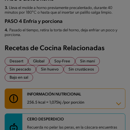
3.
Lleva el molde a horno previamente precalentado, durante 40
minutos por 180°C o hasta que al insertar un palillo salga limpio.
PASO 4 Enfría y porciona
4.
Pasado el tiempo, retira la torta del horno, deja enfriar un poco y
porciona.
Recetas de Cocina Relacionadas
Dessert
Global
Soy-Free
Sin maní
Sin pescado
Sin huevo
Sin crustáceos
Bajo en sal
INFORMACIÓN NUTRICIONAL
256.5 kcal = 1,075kj /por porción
CERO DESPERDICIO
Carbohidratos
30.4 g
Energía
256.5 kcal
Recuerda no pelar las peras, en la cáscara encuentras