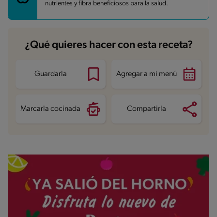
Grasas
14 g
nutrientes y fibra beneficiosos para la salud.
Fibra
3.3 g
Proteína
4.8 g
Grasas saturadas
1.9 g
Sodio
21.7 mg
Azúcares
14 g
¿Qué quieres hacer con esta receta?
Guardarla
Agregar a mi menú
Marcarla cocinada
Compartirla