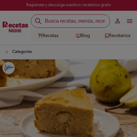
Registrate y descarga nuestros recetarios gratis
Recetas
Blog
Recetarios
Categorías