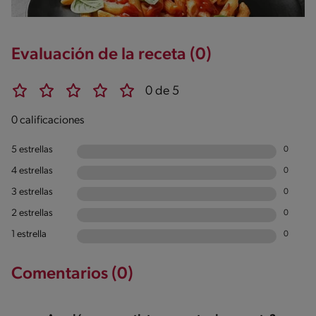
Sodio
950g / 0%
Salt
Evaluación de la receta (0)
2.3g / %
0 de 5
0 calificaciones
5 estrellas
0
4 estrellas
0
3 estrellas
0
2 estrellas
0
1 estrella
0
Comentarios (0)