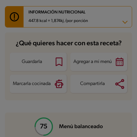
INFORMACIÓN NUTRICIONAL
447.8 kcal = 1,874kj /por porción
Carbohidratos
57.5 g
¿Qué quieres hacer con esta receta?
Energía
447.8 kcal
Grasas
6.7 g
Fibra
4 g
Proteína
33.7 g
Guardarla
Agregar a mi menú
Grasas saturadas
1.7 g
Sodio
950.5 mg
Marcarla cocinada
Compartirla
Menú balanceado