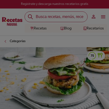
Registrate y descarga nuestros recetarios gratis
Recetas
Blog
Recetarios
Categorías