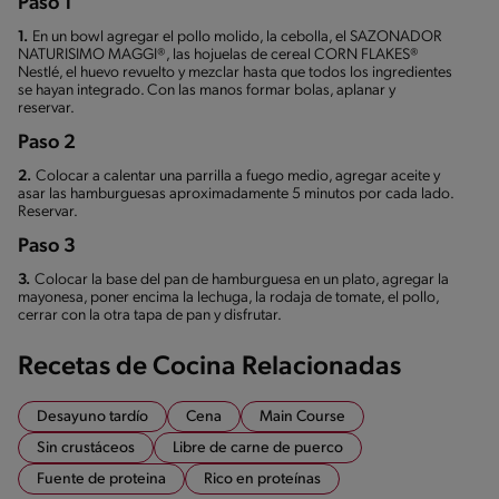
Paso 1
1.
En un bowl agregar el pollo molido, la cebolla, el SAZONADOR
NATURISIMO MAGGI®, las hojuelas de cereal CORN FLAKES®
Nestlé, el huevo revuelto y mezclar hasta que todos los ingredientes
se hayan integrado. Con las manos formar bolas, aplanar y
reservar.
Paso 2
2.
Colocar a calentar una parrilla a fuego medio, agregar aceite y
asar las hamburguesas aproximadamente 5 minutos por cada lado.
Reservar.
Paso 3
3.
Colocar la base del pan de hamburguesa en un plato, agregar la
mayonesa, poner encima la lechuga, la rodaja de tomate, el pollo,
cerrar con la otra tapa de pan y disfrutar.
Recetas de Cocina Relacionadas
Desayuno tardío
Cena
Main Course
Sin crustáceos
Libre de carne de puerco
Fuente de proteina
Rico en proteínas