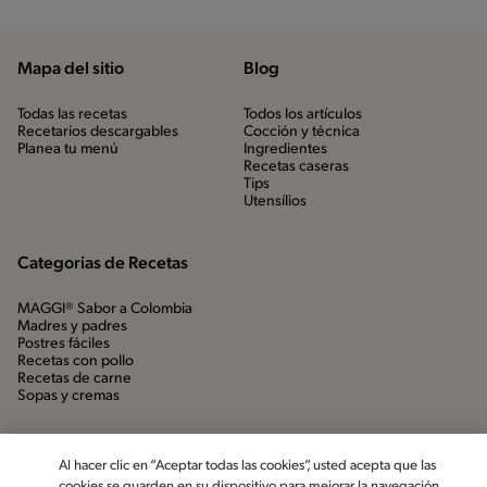
Mapa del sitio
Blog
Todas las recetas
Todos los artículos
Recetarios descargables
Cocción y técnica
Planea tu menú
Ingredientes
Recetas caseras
Tips
Utensílios
Categorias de Recetas
MAGGI® Sabor a Colombia
Madres y padres
Postres fáciles
Recetas con pollo
Recetas de carne
Sopas y cremas
Al hacer clic en “Aceptar todas las cookies”, usted acepta que las
cookies se guarden en su dispositivo para mejorar la navegación