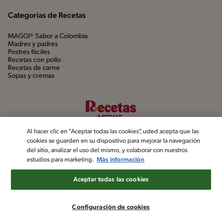
Categorias de Recetas
MAGGI® Sabor a Colombia
Madres y padres
Postres fáciles
Recetas con pollo
Recetas de carne
Sopas y cremas
Al hacer clic en “Aceptar todas las cookies”, usted acepta que las
cookies se guarden en su dispositivo para mejorar la navegación
del sitio, analizar el uso del mismo, y colaborar con nuestros
estudios para marketing.
Más información
©2022, Nestlé. Marcas registradas por Société dels Produits Nestlé,
S.A. Vevey (Suiza)
Aceptar todas las cookies
Aviso de privacidad
Política de datos personales
Términos y condiciones
Configuración de cookies
Configuración de cookies