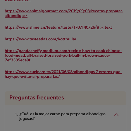
https://www.animalgourmet.com/2019/09/03/recetas-preparar-
albondigas/
https://www.shine.cn/feature/taste/1707140726/#:~:text
https://www.tasteatlas.com/kottbullar
https://pandacheffy.medium.com/recipe-how-to-cook-chinese-
food-meatball-braised-braised-pork-ball-in-brown-sauce-
7ef3385eca9f
https://www.cucinare.tv/2021/06/08/albondigas-7-errores-que-
hay-que-evitar-al-prepararlas/
Preguntas frecuentes
¿Cuál es la mejor carne para preparar albóndigas
jugosas?