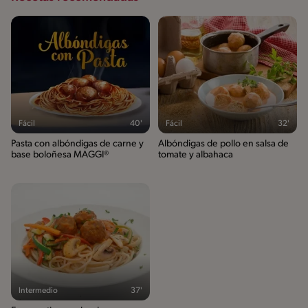
Fácil
40'
Fácil
32'
Pasta con albóndigas de carne y
Albóndigas de pollo en salsa de
base boloñesa MAGGI®
tomate y albahaca
Intermedio
37'