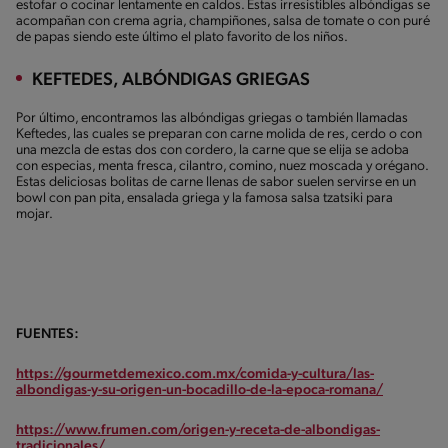
estofar o cocinar lentamente en caldos. Estas irresistibles albóndigas se
acompañan con crema agria, champiñones, salsa de tomate o con puré
de papas siendo este último el plato favorito de los niños.
KEFTEDES, ALBÓNDIGAS GRIEGAS
Por último, encontramos las albóndigas griegas o también llamadas
Keftedes, las cuales se preparan con carne molida de res, cerdo o con
una mezcla de estas dos con cordero, la carne que se elija se adoba
con especias, menta fresca, cilantro, comino, nuez moscada y orégano.
Estas deliciosas bolitas de carne llenas de sabor suelen servirse en un
bowl con pan pita, ensalada griega y la famosa salsa tzatsiki para
mojar.
FUENTES:
https://gourmetdemexico.com.mx/comida-y-cultura/las-
albondigas-y-su-origen-un-bocadillo-de-la-epoca-romana/
https://www.frumen.com/origen-y-receta-de-albondigas-
tradicionales/