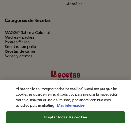
Utensílios
Categorias de Recetas
MAGGI® Sabor a Colombia
Madres y padres
Postres fáciles
Recetas con pollo
Recetas de carne
Sopas y cremas
Al hacer clic en “Aceptar todas las cookies”, usted acepta que las
cookies se guarden en su dispositivo para mejorar la navegación
del sitio, analizar el uso del mismo, y colaborar con nuestros
estudios para marketing.
Más información
©2022, Nestlé. Marcas registradas por Société dels Produits Nestlé,
S.A. Vevey (Suiza)
Aceptar todas las cookies
Aviso de privacidad
Política de datos personales
Términos y condiciones
Configuración de cookies