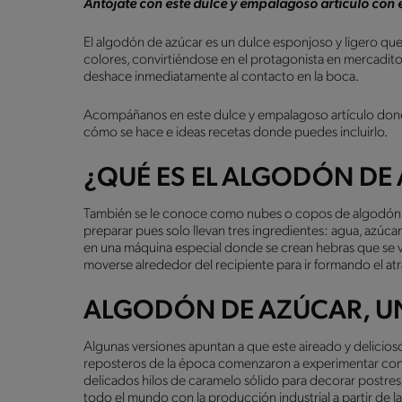
Antójate con este dulce y empalagoso artículo con 
El algodón de azúcar es un dulce esponjoso y ligero que
colores, convirtiéndose en el protagonista en mercaditos, 
deshace inmediatamente al contacto en la boca.
Acompáñanos en este dulce y empalagoso artículo dond
cómo se hace e ideas recetas donde puedes incluirlo.
¿QUÉ ES EL ALGODÓN DE
También se le conoce como nubes o copos de algodón a 
preparar pues solo llevan tres ingredientes: agua, azúca
en una máquina especial donde se crean hebras que se v
moverse alrededor del recipiente para ir formando el at
ALGODÓN DE AZÚCAR, U
Algunas versiones apuntan a que este aireado y delicioso 
reposteros de la época comenzaron a experimentar con 
delicados hilos de caramelo sólido para decorar postres
todo el mundo con la producción industrial a partir de 