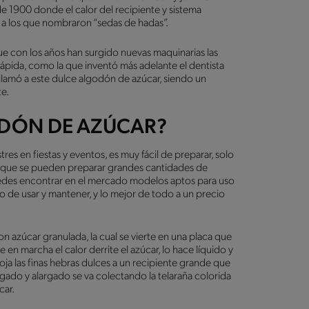
de 1900 donde el calor del recipiente y sistema
ga a los que nombraron “sedas de hadas”.
e con los años han surgido nuevas maquinarias las
rápida, como la que inventó más adelante el dentista
lamó a este dulce algodón de azúcar, siendo un
te.
ODÓN DE AZÚCAR?
s en fiestas y eventos, es muy fácil de preparar, solo
 que se pueden preparar grandes cantidades de
puedes encontrar en el mercado modelos aptos para uso
 de usar y mantener, y lo mejor de todo a un precio
n azúcar granulada, la cual se vierte en una placa que
en marcha el calor derrite el azúcar, lo hace líquido y
oja las finas hebras dulces a un recipiente grande que
gado y alargado se va colectando la telaraña colorida
úcar.