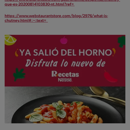
que-es-20200814103830-nt.html?ref=
https://www.webstaurantstore.com/blog/2976/what-is-
chutney.html#:~:text=