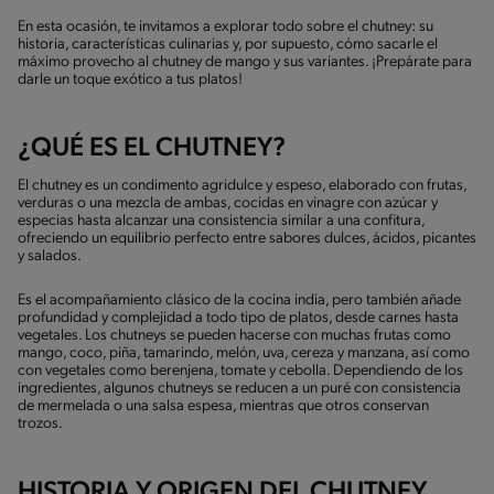
En esta ocasión, te invitamos a explorar todo sobre el chutney: su
historia, características culinarias y, por supuesto, cómo sacarle el
máximo provecho al chutney de mango y sus variantes. ¡Prepárate para
darle un toque exótico a tus platos!
¿QUÉ ES EL CHUTNEY?
El chutney es un condimento agridulce y espeso, elaborado con frutas,
verduras o una mezcla de ambas, cocidas en vinagre con azúcar y
especias hasta alcanzar una consistencia similar a una confitura,
ofreciendo un equilibrio perfecto entre sabores dulces, ácidos, picantes
y salados.
Es el acompañamiento clásico de la cocina india, pero también añade
profundidad y complejidad a todo tipo de platos, desde carnes hasta
vegetales. Los chutneys se pueden hacerse con muchas frutas como
mango, coco, piña, tamarindo, melón, uva, cereza y manzana, así como
con vegetales como berenjena, tomate y cebolla. Dependiendo de los
ingredientes, algunos chutneys se reducen a un puré con consistencia
de mermelada o una salsa espesa, mientras que otros conservan
trozos.
HISTORIA Y ORIGEN DEL CHUTNEY