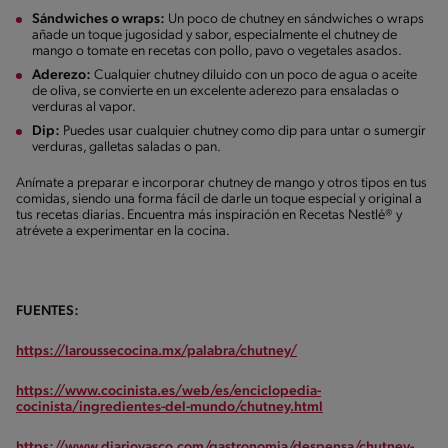
Sándwiches o wraps:
Un poco de chutney en sándwiches o wraps
añade un toque jugosidad y sabor, especialmente el chutney de
mango o tomate en recetas con pollo, pavo o vegetales asados.
Aderezo:
Cualquier chutney diluido con un poco de agua o aceite
de oliva, se convierte en un excelente aderezo para ensaladas o
verduras al vapor.
Dip:
Puedes usar cualquier chutney como dip para untar o sumergir
verduras, galletas saladas o pan.
Anímate a preparar e incorporar chutney de mango y otros tipos en tus
comidas, siendo una forma fácil de darle un toque especial y original a
tus recetas diarias. Encuentra más inspiración en Recetas Nestlé® y
atrévete a experimentar en la cocina.
FUENTES:
https://laroussecocina.mx/palabra/chutney/
https://www.cocinista.es/web/es/enciclopedia-
cocinista/ingredientes-del-mundo/chutney.html
https://www.diariovasco.com/gastronomia/despensa/chutney-