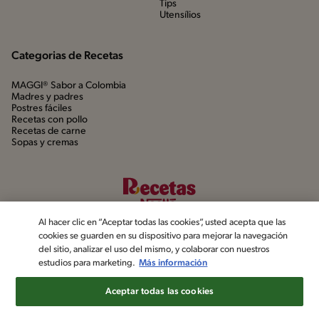
Tips
Utensílios
Categorias de Recetas
MAGGI® Sabor a Colombia
Madres y padres
Postres fáciles
Recetas con pollo
Recetas de carne
Sopas y cremas
Al hacer clic en “Aceptar todas las cookies”, usted acepta que las
cookies se guarden en su dispositivo para mejorar la navegación
del sitio, analizar el uso del mismo, y colaborar con nuestros
estudios para marketing.
Más información
©2022, Nestlé. Marcas registradas por Société dels Produits Nestlé,
S.A. Vevey (Suiza)
Aceptar todas las cookies
Aviso de privacidad
Política de datos personales