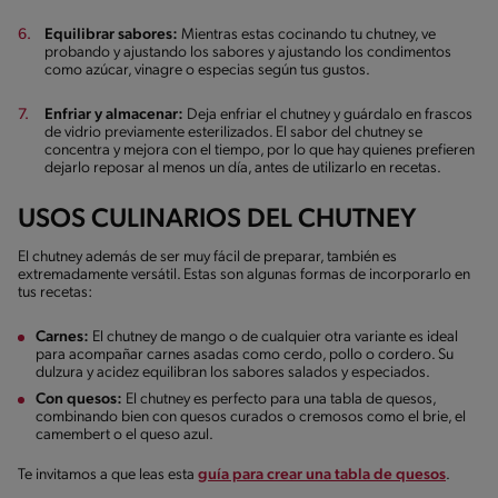
Equilibrar sabores:
Mientras estas cocinando tu chutney, ve
probando y ajustando los sabores y ajustando los condimentos
como azúcar, vinagre o especias según tus gustos.
Enfriar y almacenar:
Deja enfriar el chutney y guárdalo en frascos
de vidrio previamente esterilizados. El sabor del chutney se
concentra y mejora con el tiempo, por lo que hay quienes prefieren
dejarlo reposar al menos un día, antes de utilizarlo en recetas.
USOS CULINARIOS DEL CHUTNEY
El chutney además de ser muy fácil de preparar, también es
extremadamente versátil. Estas son algunas formas de incorporarlo en
tus recetas:
Carnes:
El chutney de mango o de cualquier otra variante es ideal
para acompañar carnes asadas como cerdo, pollo o cordero. Su
dulzura y acidez equilibran los sabores salados y especiados.
Con quesos:
El chutney es perfecto para una tabla de quesos,
combinando bien con quesos curados o cremosos como el brie, el
camembert o el queso azul.
Te invitamos a que leas esta
guía para crear una tabla de quesos
.