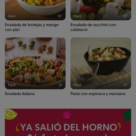
Fácil
10'
Fácil
21'
Ensalada de lentejas y mango
Ensalada de zucchini con
con piel
calabacín
Fácil
9'
Fácil
17'
Ensalada italiana
Pasta con espinaca y manzana