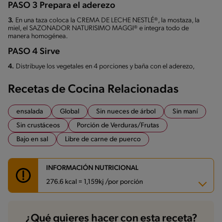
PASO 3 Prepara el aderezo
3.
En una taza coloca la CREMA DE LECHE NESTLÉ®, la mostaza, la
miel, el SAZONADOR NATURISIMO MAGGI® e integra todo de
manera homogénea.
PASO 4 Sirve
4.
Distribuye los vegetales en 4 porciones y baña con el aderezo,
Recetas de Cocina Relacionadas
ensalada
Global
Sin nueces de árbol
Sin maní
Sin crustáceos
Porción de Verduras/Frutas
Bajo en sal
Libre de carne de puerco
INFORMACIÓN NUTRICIONAL
276.6 kcal = 1,159kj /por porción
Carbohidratos
37.4 g
¿Qué quieres hacer con esta receta?