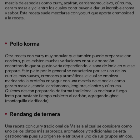
mezcla de especias como curry, azafrán, cardamomo, clavo, cúrcuma,
garam masala y cilantro los cuales contribuyen a dar un increíble aroma
y sabor. Esta receta suele mezclarse con yogurt que aporta cremosidad
a la receta.
Pollo korma
Otra receta con curry muy popular que también puede preparase con
cordero, pues existen muchas variaciones en su elaboración
encontrando que su gusto varía dependiendo la zona de India en que se
prepare. Este plato por lo general se caracteriza por ser uno de los
curries más suaves, cremosos y aromáticos, el cual se empieza
marinando la proteína en yogur con una mezcla de especias como
garam masala, canela, cardamomo, jengibre, cilantro y cúrcuma.
Quienes desean prepararlo de forma tradicional lo cocinan a fuego
lento por bastante tiempo cubierto al carbón, agregando ghee
(mantequilla clarificada)
Rendang de ternera
Una receta con curry tradicional de Malasia el cual se considera como
uno de los platos más sabrosos, aromáticos y tradicionales de esta
gastronomía pues su origen se le atribuye a uno de sus grupos étnicos.