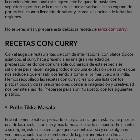
la comida internacional este ingrediente ha ganado bastantes
seguidores por lo que la mezcla de especias variadas se ha expandido
por todo el mundo llenando de sabor y aroma las cocinas de todas las
regiones.
No esperes más y prepara esta deliciosa receta de
arroz con curry
.
RECETAS CON CURRY
Con el auge de restaurantes de comida internacional con platos típicos
asiáticos, el curry hace presencia en una gran variedad de
preparaciones donde con una sola cucharada de esta especia es
suficiente para hacer magia produciendo una explosión de sabores que
nos seduce a querer salir corriendo a tomar el primer vuelo a la India.
Hemos recopilado las recetas con curry creando una lista con los
platos típicos y otras preparaciones donde la imaginación y creatividad
nos permite añadirlo. Prepárate para abrir tu apetito con los siguientes
platillos.
Pollo Tikka Masala
Probablemente habrás probado este plato en algún restaurante pues es
una de las recetas con curry más famosas en todo el mundo. En cuanto
a su origen, este es un tema que genera controversia ya que algunas
versiones apuntan que es emblema de la gastronomía de la India,
mientras que otros consideran que es una receta de Bangladés que se