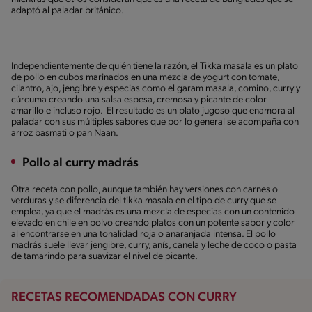
adaptó al paladar británico.
Independientemente de quién tiene la razón, el Tikka masala es un plato
de pollo en cubos marinados en una mezcla de yogurt con tomate,
cilantro, ajo, jengibre y especias como el garam masala, comino, curry y
cúrcuma creando una salsa espesa, cremosa y picante de color
amarillo e incluso rojo. El resultado es un plato jugoso que enamora al
paladar con sus múltiples sabores que por lo general se acompaña con
arroz basmati o pan Naan.
Pollo al curry madrás
Otra receta con pollo, aunque también hay versiones con carnes o
verduras y se diferencia del tikka masala en el tipo de curry que se
emplea, ya que el madrás es una mezcla de especias con un contenido
elevado en chile en polvo creando platos con un potente sabor y color
al encontrarse en una tonalidad roja o anaranjada intensa. El pollo
madrás suele llevar jengibre, curry, anís, canela y leche de coco o pasta
de tamarindo para suavizar el nivel de picante.
RECETAS RECOMENDADAS CON CURRY