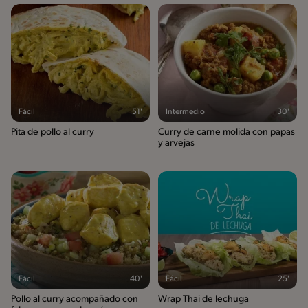
Fácil
51'
Intermedio
30'
Pita de pollo al curry
Curry de carne molida con papas
y arvejas
Fácil
40'
Fácil
25'
Pollo al curry acompañado con
Wrap Thai de lechuga