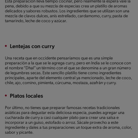
Esta preparación lleva tiempo cocinar, pero realmente la espera vale la
pena, debido a que su mezcla de especias crea un platillo de aromas
delicados y sabores robustos. Los ingredientes que se utilizan son una
mezcla de clavos dulces, anís estrellado, cardamomo, curry, pasta de
tamarindo, leche de coco y azúcar.
Lentejas con curry
Una receta que en occidente pensaríamos que es una simple
preparación a la que se le agrega curry, pero en India se le conoce con
el nombre “Dhal” un término con el que se denomina a un gran número
de legumbres secas. Este sencillo platillo tiene como ingredientes
principales, aparte del elemento central ya mencionado, leche de coco,
chile, ajo, comino, pimienta, cúrcuma, mostaza, azafrán y curry.
Platos locales
Por último, no tienes que preparar famosas recetas tradicionales
asiáticas para degustar esta deliciosa especia, puedes agregar una
cucharada de curry a casi cualquier plato para crear una salsa e
incorporar a un guiso, estofado o arroz. Sácale provecho a este
ingrediente y dales a tus preparaciones un toque extra de aroma, color,
sabor y picante.