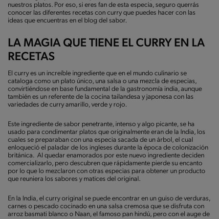
nuestros platos. Por eso, si eres fan de esta especia, seguro querrás
conocer las diferentes recetas con curry que puedes hacer con las
ideas que encuentras en el blog del sabor.
LA MAGIA QUE TIENE EL CURRY EN LA
RECETAS
El curry es un increíble ingrediente que en el mundo culinario se
cataloga como un plato único, una salsa o una mezcla de especias,
convirtiéndose en base fundamental de la gastronomía india, aunque
también es un referente de la cocina tailandesa y japonesa con las
variedades de curry amarillo, verde y rojo.
Este ingrediente de sabor penetrante, intenso y algo picante, se ha
usado para condimentar platos que originalmente eran de la India, los
cuales se preparaban con una especia sacada de un árbol, el cual
enloqueció el paladar de los ingleses durante la época de colonización
británica. Al quedar enamorados por este nuevo ingrediente deciden
comercializarlo, pero descubren que rápidamente pierde su encanto
por lo que lo mezclaron con otras especias para obtener un producto
que reuniera los sabores y matices del original.
En la India, el curry original se puede encontrar en un guiso de verduras,
carnes o pescado cocinado en una salsa cremosa que se disfruta con
arroz basmati blanco o Naan, el famoso pan hindú, pero con el auge de