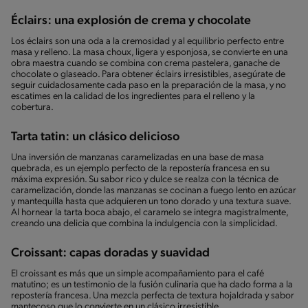
Éclairs: una explosión de crema y chocolate
Los éclairs son una oda a la cremosidad y al equilibrio perfecto entre
masa y relleno. La masa choux, ligera y esponjosa, se convierte en una
obra maestra cuando se combina con crema pastelera, ganache de
chocolate o glaseado. Para obtener éclairs irresistibles, asegúrate de
seguir cuidadosamente cada paso en la preparación de la masa, y no
escatimes en la calidad de los ingredientes para el relleno y la
cobertura.
Tarta tatin: un clásico delicioso
Una inversión de manzanas caramelizadas en una base de masa
quebrada, es un ejemplo perfecto de la repostería francesa en su
máxima expresión. Su sabor rico y dulce se realza con la técnica de
caramelización, donde las manzanas se cocinan a fuego lento en azúcar
y mantequilla hasta que adquieren un tono dorado y una textura suave.
Al hornear la tarta boca abajo, el caramelo se integra magistralmente,
creando una delicia que combina la indulgencia con la simplicidad.
Croissant:
capas doradas y suavidad
El croissant es más que un simple acompañamiento para el café
matutino; es un testimonio de la fusión culinaria que ha dado forma a la
repostería francesa. Una mezcla perfecta de textura hojaldrada y sabor
mantecoso que lo convierte en un clásico irresistible.