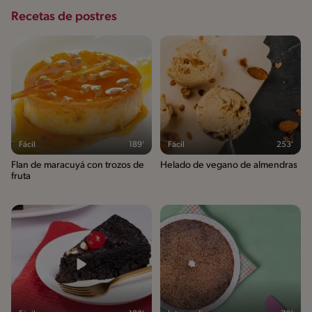
Recetas de postres
Fácil
189'
Fácil
253'
Flan de maracuyá con trozos de
Helado de vegano de almendras
fruta