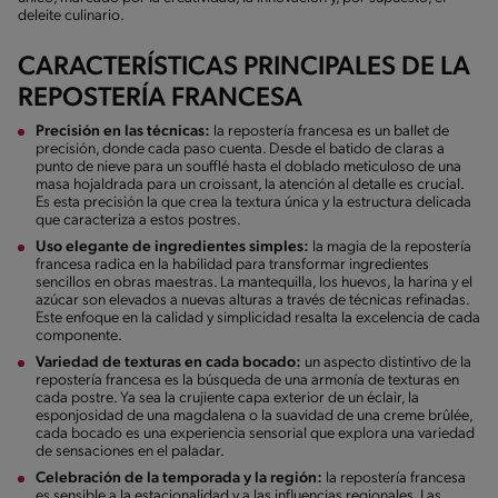
deleite culinario.
CARACTERÍSTICAS PRINCIPALES DE LA
REPOSTERÍA FRANCESA
Precisión en las técnicas:
la repostería francesa es un ballet de
precisión, donde cada paso cuenta. Desde el batido de claras a
punto de nieve para un soufflé hasta el doblado meticuloso de una
masa hojaldrada para un croissant, la atención al detalle es crucial.
Es esta precisión la que crea la textura única y la estructura delicada
que caracteriza a estos postres.
Uso elegante de ingredientes simples:
la magia de la repostería
francesa radica en la habilidad para transformar ingredientes
sencillos en obras maestras. La mantequilla, los huevos, la harina y el
azúcar son elevados a nuevas alturas a través de técnicas refinadas.
Este enfoque en la calidad y simplicidad resalta la excelencia de cada
componente.
Variedad de texturas en cada bocado:
un aspecto distintivo de la
repostería francesa es la búsqueda de una armonía de texturas en
cada postre. Ya sea la crujiente capa exterior de un éclair, la
esponjosidad de una magdalena o la suavidad de una creme brûlée,
cada bocado es una experiencia sensorial que explora una variedad
de sensaciones en el paladar.
Celebración de la temporada y la región:
la repostería francesa
es sensible a la estacionalidad y a las influencias regionales. Las