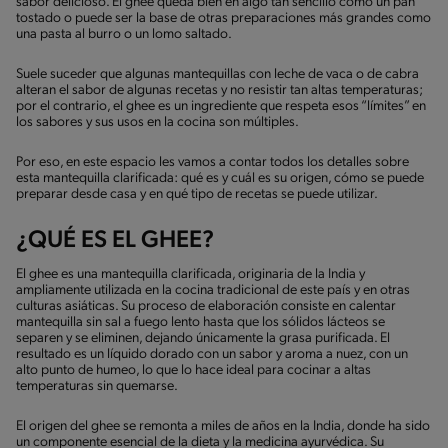
sabor delicioso. El ghee queda bien en algo tan sencillo como un pan
tostado o puede ser la base de otras preparaciones más grandes como
una pasta al burro o un lomo saltado.
Suele suceder que algunas mantequillas con leche de vaca o de cabra
alteran el sabor de algunas recetas y no resistir tan altas temperaturas;
por el contrario, el ghee es un ingrediente que respeta esos “límites” en
los sabores y sus usos en la cocina son múltiples.
Por eso, en este espacio les vamos a contar todos los detalles sobre
esta mantequilla clarificada: qué es y cuál es su origen, cómo se puede
preparar desde casa y en qué tipo de recetas se puede utilizar.
¿QUÉ ES EL GHEE?
El ghee es una mantequilla clarificada, originaria de la India y
ampliamente utilizada en la cocina tradicional de este país y en otras
culturas asiáticas. Su proceso de elaboración consiste en calentar
mantequilla sin sal a fuego lento hasta que los sólidos lácteos se
separen y se eliminen, dejando únicamente la grasa purificada. El
resultado es un líquido dorado con un sabor y aroma a nuez, con un
alto punto de humeo, lo que lo hace ideal para cocinar a altas
temperaturas sin quemarse.
El origen del ghee se remonta a miles de años en la India, donde ha sido
un componente esencial de la dieta y la medicina ayurvédica. Su