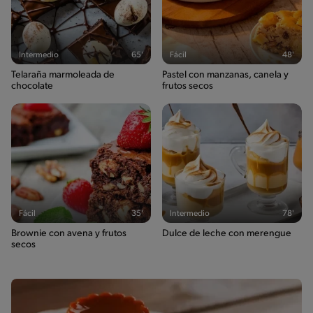
Intermedio
65'
Fácil
48'
Telaraña marmoleada de
Pastel con manzanas, canela y
chocolate
frutos secos
Fácil
35'
Intermedio
78'
Brownie con avena y frutos
Dulce de leche con merengue
secos