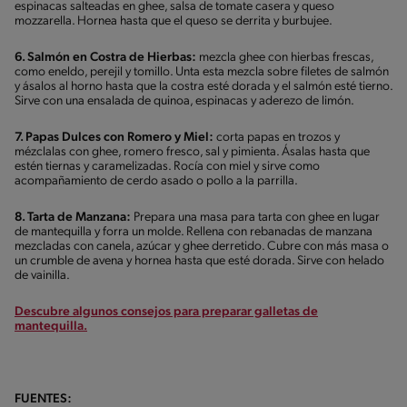
espinacas salteadas en ghee, salsa de tomate casera y queso
mozzarella. Hornea hasta que el queso se derrita y burbujee.
6. Salmón en Costra de Hierbas:
mezcla ghee con hierbas frescas,
como eneldo, perejil y tomillo. Unta esta mezcla sobre filetes de salmón
y ásalos al horno hasta que la costra esté dorada y el salmón esté tierno.
Sirve con una ensalada de quinoa, espinacas y aderezo de limón.
7. Papas Dulces con Romero y Miel:
corta papas en trozos y
mézclalas con ghee, romero fresco, sal y pimienta. Ásalas hasta que
estén tiernas y caramelizadas. Rocía con miel y sirve como
acompañamiento de cerdo asado o pollo a la parrilla.
8. Tarta de Manzana:
Prepara una masa para tarta con ghee en lugar
de mantequilla y forra un molde. Rellena con rebanadas de manzana
mezcladas con canela, azúcar y ghee derretido. Cubre con más masa o
un crumble de avena y hornea hasta que esté dorada. Sirve con helado
de vainilla.
Descubre algunos consejos para preparar galletas de
mantequilla.
FUENTES: