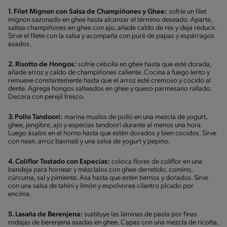
1. Filet Mignon con Salsa de Champiñones y Ghee:
sofríe un filet
mignon sazonado en ghee hasta alcanzar el término deseado. Aparte,
saltea champiñones en ghee con ajo, añade caldo de res y deja reducir.
Sirve el filete con la salsa y acompaña con puré de papas y espárragos
asados.
2. Risotto de Hongos:
sofríe cebolla en ghee hasta que esté dorada,
añade arroz y caldo de champiñones caliente. Cocina a fuego lento y
remueve constantemente hasta que el arroz esté cremoso y cocido al
dente. Agrega hongos salteados en ghee y queso parmesano rallado.
Decora con perejil fresco.
3. Pollo Tandoori:
marina muslos de pollo en una mezcla de yogurt,
ghee, jengibre, ajo y especias tandoori durante al menos una hora.
Luego ásalos en el horno hasta que estén dorados y bien cocidos. Sirve
con naan, arroz basmati y una salsa de yogurt y pepino.
4. Coliflor Tostado con Especias:
coloca flores de coliflor en una
bandeja para hornear y mézclalos con ghee derretido, comino,
cúrcuma, sal y pimienta. Asa hasta que estén tiernos y dorados. Sirve
con una salsa de tahini y limón y espolvorea cilantro picado por
encima.
5. Lasaña de Berenjena:
sustituye las láminas de pasta por finas
rodajas de berenjena asadas en ghee. Capas con una mezcla de ricotta,