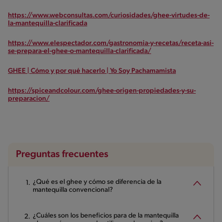
https://www.webconsultas.com/curiosidades/ghee-virtudes-de-
la-mantequilla-clarificada
https://www.elespectador.com/gastronomia-y-recetas/receta-asi-
se-prepara-el-ghee-o-mantequilla-clarificada/
GHEE | Cómo y por qué hacerlo | Yo Soy Pachamamista
https://spiceandcolour.com/ghee-origen-propiedades-y-su-
preparacion/
Preguntas frecuentes
¿Qué es el ghee y cómo se diferencia de la
mantequilla convencional?
¿Cuáles son los beneficios para de la mantequilla