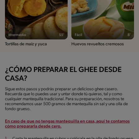
Intermedio
55'
Fácil
8'
Tortillas de maíz y yuca
Huevos revueltos cremosos
¿CÓMO PREPARAR EL GHEE DESDE
CASA?
Sigue estos pasos y podrás preparar un delicioso ghee casero.
Recuerda que lo puedes usar y untar donde tú quieras, tal y como
cualquier mantequilla tradicional. Para su preparación, nosotros te
recomendamos usar 500 gramos de mantequilla sin sal y una olla de
fondo grueso.
En caso de que no tengas mantequilla en casa, aquí te contamos
cómo prepararla desde cero.
Corta la mantequilla en cubos y colócala en la olla de fondo grueso.