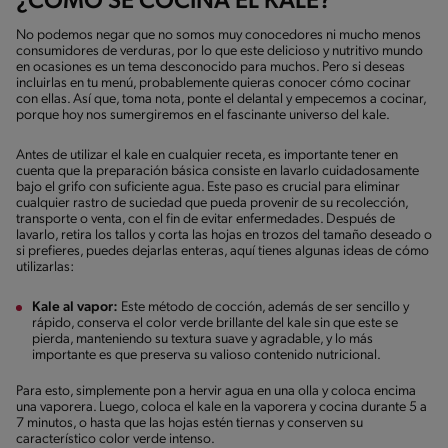
¿CÓMO SE COCINA EL KALE?
No podemos negar que no somos muy conocedores ni mucho menos
consumidores de verduras, por lo que este delicioso y nutritivo mundo
en ocasiones es un tema desconocido para muchos. Pero si deseas
incluirlas en tu menú, probablemente quieras conocer cómo cocinar
con ellas. Así que, toma nota, ponte el delantal y empecemos a cocinar,
porque hoy nos sumergiremos en el fascinante universo del kale.
Antes de utilizar el kale en cualquier receta, es importante tener en
cuenta que la preparación básica consiste en lavarlo cuidadosamente
bajo el grifo con suficiente agua. Este paso es crucial para eliminar
cualquier rastro de suciedad que pueda provenir de su recolección,
transporte o venta, con el fin de evitar enfermedades. Después de
lavarlo, retira los tallos y corta las hojas en trozos del tamaño deseado o
si prefieres, puedes dejarlas enteras, aquí tienes algunas ideas de cómo
utilizarlas:
Kale al vapor:
Este método de cocción, además de ser sencillo y
rápido, conserva el color verde brillante del kale sin que este se
pierda, manteniendo su textura suave y agradable, y lo más
importante es que preserva su valioso contenido nutricional.
Para esto, simplemente pon a hervir agua en una olla y coloca encima
una vaporera. Luego, coloca el kale en la vaporera y cocina durante 5 a
7 minutos, o hasta que las hojas estén tiernas y conserven su
característico color verde intenso.