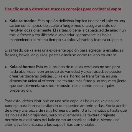
Haz clic aquí y descubre trucos y consejos para cocinar al vapor
.
Kale salteado:
Esta opción deliciosa implica cocinar el kale en una
sartén con un poco de aceite a fuego medio, asegurándote de
revolver ocasionalmente. El salteado tiene la capacidad de añadir un
toque fresco y equilibrado al ablandar ligeramente las hojas,
manteniendo al mismo tiempo su color vibrante y textura crujiente.
El salteado de kale es una excelente opción para agregar a ensaladas
frescas, bowls, en guisos, pastas e incluso como relleno en wraps.
Kale al horno:
Esta es la prueba de que las verduras no son para
nada aburridas; con un poco de variedad y creatividad, se pueden
crear verdaderas delicias. El kale al horno se transforma en una
dimensión única al ofrecer una textura más firme y un toque crujiente
que complementa su sabor robusto, destacando en cualquier
preparación.
Para esto, debes distribuir en una sola capa las hojas de kale en una
bandeja para hornear, evitando que queden amontonadas. Rocía aceite
de oliva y una pizca de sal, y hornea durante 10 a 15 minutos o hasta que
las hojas estén crujientes, pero no quemadas. La textura crujiente
permite que disfrutes del kale como un snack saludable, siendo una
alternativa balanceada a las papas fritas comerciales.