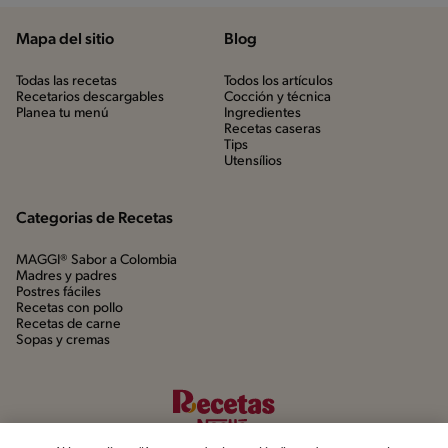
Mapa del sitio
Blog
Todas las recetas
Todos los artículos
Recetarios descargables
Cocción y técnica
Planea tu menú
Ingredientes
Recetas caseras
Tips
Utensílios
Categorias de Recetas
MAGGI® Sabor a Colombia
Madres y padres
Postres fáciles
Recetas con pollo
Recetas de carne
Sopas y cremas