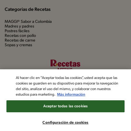
Categorias de Recetas
MAGGI® Sabor a Colombia
Madres y padres
Postres fáciles
Recetas con pollo
Recetas de carne
Sopas y cremas
Al hacer clic en “Aceptar todas las cookies”, usted acepta que las
cookies se guarden en su dispositivo para mejorar la navegación
del sitio, analizar el uso del mismo, y colaborar con nuestros
estudios para marketing.
Más información
©2022, Nestlé. Marcas registradas por Société dels Produits Nestlé,
S.A. Vevey (Suiza)
Aceptar todas las cookies
Aviso de privacidad
Política de datos personales
Términos y condiciones
Configuración de cookies
Configuración de cookies