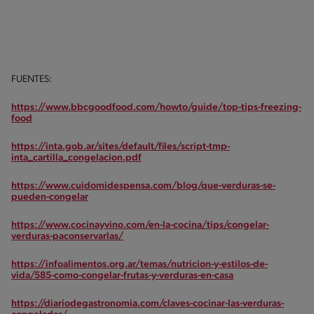
FUENTES:
https://www.bbcgoodfood.com/howto/guide/top-tips-freezing-
food
https://inta.gob.ar/sites/default/files/script-tmp-
inta_cartilla_congelacion.pdf
https://www.cuidomidespensa.com/blog/que-verduras-se-
pueden-congelar
https://www.cocinayvino.com/en-la-cocina/tips/congelar-
verduras-paconservarlas/
https://infoalimentos.org.ar/temas/nutricion-y-estilos-de-
vida/585-como-congelar-frutas-y-verduras-en-casa
https://diariodegastronomia.com/claves-cocinar-las-verduras-