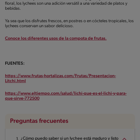
floral, los lychees son una adición versátil a una variedad de platos y
bebidas.
Ya sea que los disfrutes frescos, en postres o en cócteles tropicales, los
lychees conservan un sabor delicioso.
Conoce los diferentes usos de la compota de frutas.
FUENTES:
https://www.frutas-hortalizas.com/Frutas/Presentacion-
Litchi.html
https://www.eltiempo.com/salud/lichi-que-es-el-lichi-y-para-
que-sirve-772500
Preguntas frecuentes
¿Cómo puedo saber si un lychee está maduro y listo