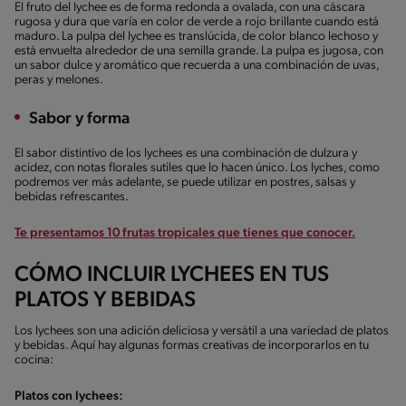
El fruto del lychee es de forma redonda a ovalada, con una cáscara
rugosa y dura que varía en color de verde a rojo brillante cuando está
maduro. La pulpa del lychee es translúcida, de color blanco lechoso y
está envuelta alrededor de una semilla grande. La pulpa es jugosa, con
un sabor dulce y aromático que recuerda a una combinación de uvas,
peras y melones.
Sabor y forma
El sabor distintivo de los lychees es una combinación de dulzura y
acidez, con notas florales sutiles que lo hacen único. Los lyches, como
podremos ver más adelante, se puede utilizar en postres, salsas y
bebidas refrescantes.
Te presentamos 10 frutas tropicales que tienes que conocer.
CÓMO INCLUIR LYCHEES EN TUS
PLATOS Y BEBIDAS
Los lychees son una adición deliciosa y versátil a una variedad de platos
y bebidas. Aquí hay algunas formas creativas de incorporarlos en tu
cocina:
Platos con lychees: