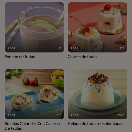
Fácil
10'
Fácil
19'
Ponche de frutas
Casatta de frutas
Fácil
22'
Fácil
255'
Recetas Coloridas Con Canasta
Helado de frutas deshidratadas
De Frutas