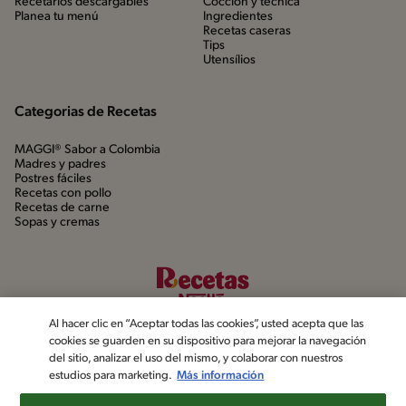
Recetarios descargables
Cocción y técnica
Planea tu menú
Ingredientes
Recetas caseras
Tips
Utensílios
Categorias de Recetas
MAGGI® Sabor a Colombia
Madres y padres
Postres fáciles
Recetas con pollo
Recetas de carne
Sopas y cremas
Al hacer clic en “Aceptar todas las cookies”, usted acepta que las
cookies se guarden en su dispositivo para mejorar la navegación
del sitio, analizar el uso del mismo, y colaborar con nuestros
estudios para marketing.
Más información
©2022, Nestlé. Marcas registradas por Société dels Produits Nestlé,
S.A. Vevey (Suiza)