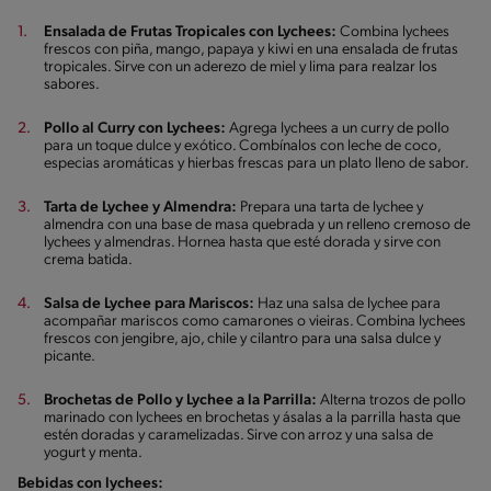
Ensalada de Frutas Tropicales con Lychees:
Combina lychees
frescos con piña, mango, papaya y kiwi en una ensalada de frutas
tropicales. Sirve con un aderezo de miel y lima para realzar los
sabores.
Pollo al Curry con Lychees:
Agrega lychees a un curry de pollo
para un toque dulce y exótico. Combínalos con leche de coco,
especias aromáticas y hierbas frescas para un plato lleno de sabor.
Tarta de Lychee y Almendra:
Prepara una tarta de lychee y
almendra con una base de masa quebrada y un relleno cremoso de
lychees y almendras. Hornea hasta que esté dorada y sirve con
crema batida.
Salsa de Lychee para Mariscos:
Haz una salsa de lychee para
acompañar mariscos como camarones o vieiras. Combina lychees
frescos con jengibre, ajo, chile y cilantro para una salsa dulce y
picante.
Brochetas de Pollo y Lychee a la Parrilla:
Alterna trozos de pollo
marinado con lychees en brochetas y ásalas a la parrilla hasta que
estén doradas y caramelizadas. Sirve con arroz y una salsa de
yogurt y menta.
Bebidas con lychees: