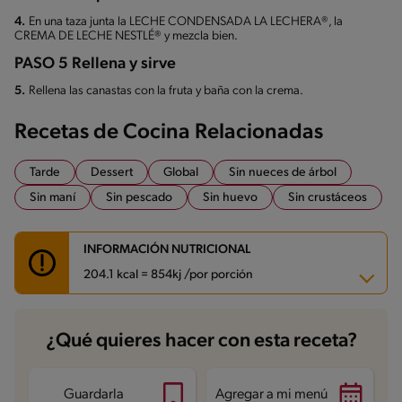
4.
En una taza junta la LECHE CONDENSADA LA LECHERA®, la
CREMA DE LECHE NESTLÉ® y mezcla bien.
PASO 5 Rellena y sirve
5.
Rellena las canastas con la fruta y baña con la crema.
Recetas de Cocina Relacionadas
Tarde
Dessert
Global
Sin nueces de árbol
Sin maní
Sin pescado
Sin huevo
Sin crustáceos
INFORMACIÓN NUTRICIONAL
204.1 kcal = 854kj /por porción
Carbohidratos
35.1 g
¿Qué quieres hacer con esta receta?
Energía
204.1 kcal
Grasas
5.7 g
Fibra
4 g
Proteína
3.9 g
Guardarla
Agregar a mi menú