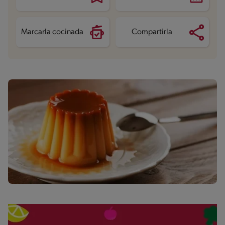
Grasas saturadas
2.2 g
Sodio
211.6 mg
Azúcares
18.2 g
Marcarla cocinada
Compartirla