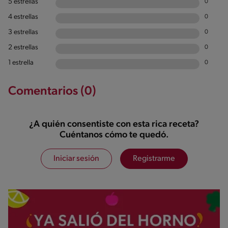
5 estrellas
0
4 estrellas
0
3 estrellas
0
2 estrellas
0
1 estrella
0
Comentarios (0)
¿A quién consentiste con esta rica receta?
Cuéntanos cómo te quedó.
Iniciar sesión
Registrarme