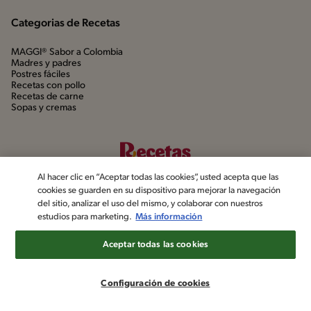
Categorias de Recetas
MAGGI® Sabor a Colombia
Madres y padres
Postres fáciles
Recetas con pollo
Recetas de carne
Sopas y cremas
Al hacer clic en “Aceptar todas las cookies”, usted acepta que las
cookies se guarden en su dispositivo para mejorar la navegación
del sitio, analizar el uso del mismo, y colaborar con nuestros
estudios para marketing.
Más información
©2022, Nestlé. Marcas registradas por Société dels Produits Nestlé,
S.A. Vevey (Suiza)
Aceptar todas las cookies
Aviso de privacidad
Política de datos personales
Términos y condiciones
Configuración de cookies
Configuración de cookies