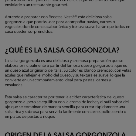
para transformar platos simples en delicias que no tendrás nada que
envidiarle a un restaurante gourmet.
Aprende a preparar con Recetas Nestlé® esta deliciosa salsa
gorgonzola que podrás usar para acompañar pastas, carnes o
vegetales donde con su sabor único y textura suave harán que todos en
casa queden sorprendidos.
¿QUÉ ES LA SALSA GORGONZOLA?
La salsa gorgonzola es una deliciosa y cremosa preparación que se
elabora principalmente a partir del famoso queso gorgonzola, que es
un queso azul originario de Italia. Su color es blanco cremoso, con vetas
azules que reflejan el moho del queso, y su textura es suave, lo que la
convierte en un acompañamiento ideal para pastas, carnes y
ensaladas.
Esta salsa se caracteriza por tener la acidez característica del queso
gorgonzola, pero se equilibra con la crema de leche y el sutil sabor del
ajo que se combinan de manera sencilla para crear rápidamente una
salsa rica y sabrosa para servirla fácilmente con carne, pollo, cerdo o
en platos de pastas o ñoquis
ORIGEN DE LA SALSA GORGONZOLA