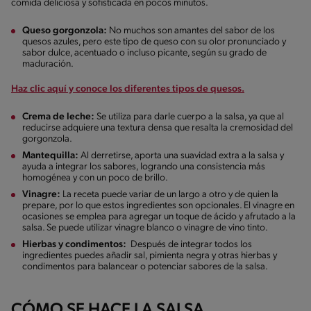
comida deliciosa y sofisticada en pocos minutos.
Queso gorgonzola:
No muchos son amantes del sabor de los
quesos azules, pero este tipo de queso con su olor pronunciado y
sabor dulce, acentuado o incluso picante, según su grado de
maduración.
Haz clic aquí y conoce los diferentes tipos de quesos.
Crema de leche:
Se utiliza para darle cuerpo a la salsa, ya que al
reducirse adquiere una textura densa que resalta la cremosidad del
gorgonzola.
Mantequilla:
Al derretirse, aporta una suavidad extra a la salsa y
ayuda a integrar los sabores, logrando una consistencia más
homogénea y con un poco de brillo.
Vinagre:
La receta puede variar de un largo a otro y de quien la
prepare, por lo que estos ingredientes son opcionales. El vinagre en
ocasiones se emplea para agregar un toque de ácido y afrutado a la
salsa. Se puede utilizar vinagre blanco o vinagre de vino tinto.
Hierbas y condimentos:
Después de integrar todos los
ingredientes puedes añadir sal, pimienta negra y otras hierbas y
condimentos para balancear o potenciar sabores de la salsa.
CÓMO SE HACE LA SALSA