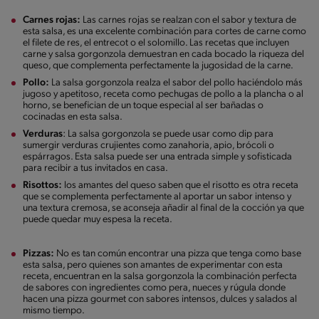
Carnes rojas:
Las carnes rojas se realzan con el sabor y textura de
esta salsa, es una excelente combinación para cortes de carne como
el filete de res, el entrecot o el solomillo. Las recetas que incluyen
carne y salsa gorgonzola demuestran en cada bocado la riqueza del
queso, que complementa perfectamente la jugosidad de la carne.
Pollo:
La salsa gorgonzola realza el sabor del pollo haciéndolo más
jugoso y apetitoso, receta como pechugas de pollo a la plancha o al
horno, se benefician de un toque especial al ser bañadas o
cocinadas en esta salsa.
Verduras
: La salsa gorgonzola se puede usar como dip para
sumergir verduras crujientes como zanahoria, apio, brócoli o
espárragos. Esta salsa puede ser una entrada simple y sofisticada
para recibir a tus invitados en casa.
Risottos:
los amantes del queso saben que el risotto es otra receta
que se complementa perfectamente al aportar un sabor intenso y
una textura cremosa, se aconseja añadir al final de la cocción ya que
puede quedar muy espesa la receta.
Pizzas:
No es tan común encontrar una pizza que tenga como base
esta salsa, pero quienes son amantes de experimentar con esta
receta, encuentran en la salsa gorgonzola la combinación perfecta
de sabores con ingredientes como pera, nueces y rúgula donde
hacen una pizza gourmet con sabores intensos, dulces y salados al
mismo tiempo.