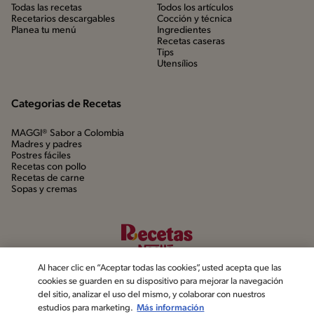
Todas las recetas
Todos los artículos
Recetarios descargables
Cocción y técnica
Planea tu menú
Ingredientes
Recetas caseras
Tips
Utensílios
Categorias de Recetas
MAGGI® Sabor a Colombia
Madres y padres
Postres fáciles
Recetas con pollo
Recetas de carne
Sopas y cremas
Al hacer clic en “Aceptar todas las cookies”, usted acepta que las
cookies se guarden en su dispositivo para mejorar la navegación
del sitio, analizar el uso del mismo, y colaborar con nuestros
estudios para marketing.
Más información