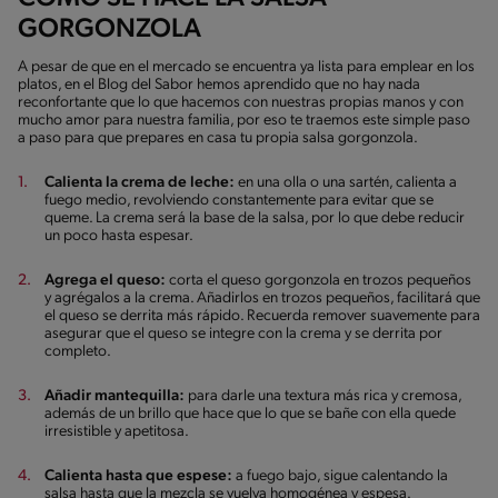
GORGONZOLA
A pesar de que en el mercado se encuentra ya lista para emplear en los
platos, en el Blog del Sabor hemos aprendido que no hay nada
reconfortante que lo que hacemos con nuestras propias manos y con
mucho amor para nuestra familia, por eso te traemos este simple paso
a paso para que prepares en casa tu propia salsa gorgonzola.
Calienta la crema de leche:
en una olla o una sartén, calienta a
fuego medio, revolviendo constantemente para evitar que se
queme. La crema será la base de la salsa, por lo que debe reducir
un poco hasta espesar.
Agrega el queso:
corta el queso gorgonzola en trozos pequeños
y agrégalos a la crema. Añadirlos en trozos pequeños, facilitará que
el queso se derrita más rápido. Recuerda remover suavemente para
asegurar que el queso se integre con la crema y se derrita por
completo.
Añadir mantequilla:
para darle una textura más rica y cremosa,
además de un brillo que hace que lo que se bañe con ella quede
irresistible y apetitosa.
Calienta hasta que espese:
a fuego bajo, sigue calentando la
salsa hasta que la mezcla se vuelva homogénea y espesa.