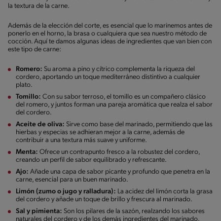
la textura de la carne.
Además de la elección del corte, es esencial que lo marinemos antes de
ponerlo en el horno, la brasa o cualquiera que sea nuestro método de
cocción. Aquí te damos algunas ideas de ingredientes que van bien con
este tipo de carne:
Romero:
Su aroma a pino y cítrico complementa la riqueza del
cordero, aportando un toque mediterráneo distintivo a cualquier
plato.
Tomillo:
Con su sabor terroso, el tomillo es un compañero clásico
del romero, y juntos forman una pareja aromática que realza el sabor
del cordero.
Aceite de oliva:
Sirve como base del marinado, permitiendo que las
hierbas y especias se adhieran mejor a la carne, además de
contribuir a una textura más suave y uniforme.
Menta:
Ofrece un contrapunto fresco a la robustez del cordero,
creando un perfil de sabor equilibrado y refrescante.
Ajo:
Añade una capa de sabor picante y profundo que penetra en la
carne, esencial para un buen marinado.
Limón (zumo o jugo y ralladura):
La acidez del limón corta la grasa
del cordero y añade un toque de brillo y frescura al marinado.
Sal y pimienta:
Son los pilares de la sazón, realzando los sabores
naturales del cordero y de los demás ingredientes del marinado.