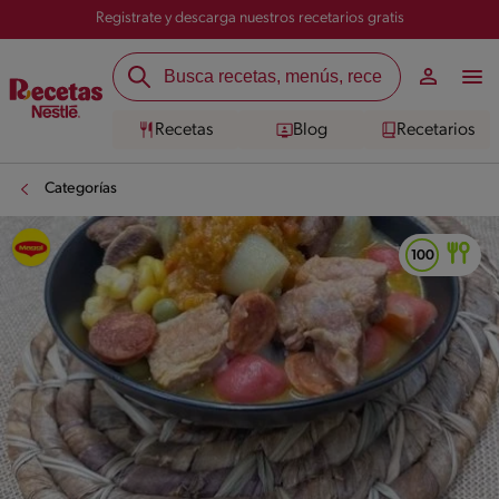
Registrate y descarga nuestros recetarios gratis
Recetas
Blog
Recetarios
Categorías