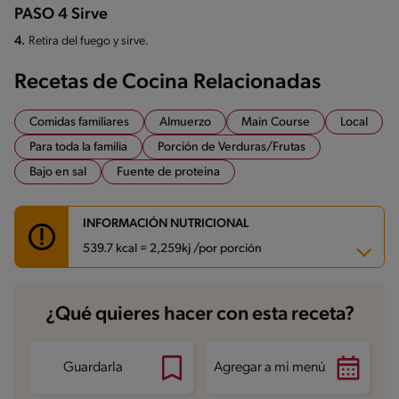
PASO 4 Sirve
4.
Retira del fuego y sirve.
Recetas de Cocina Relacionadas
Comidas familiares
Almuerzo
Main Course
Local
Para toda la familia
Porción de Verduras/Frutas
Bajo en sal
Fuente de proteina
INFORMACIÓN NUTRICIONAL
539.7 kcal = 2,259kj /por porción
Carbohidratos
61.9 g
¿Qué quieres hacer con esta receta?
Energía
539.7 kcal
Grasas
16.1 g
Fibra
8.9 g
Proteína
37.7 g
Guardarla
Agregar a mi menú
Grasas saturadas
3.5 g
Sodio
513.2 mg