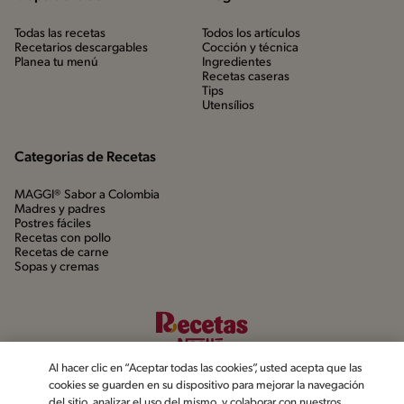
Todas las recetas
Todos los artículos
Recetarios descargables
Cocción y técnica
Planea tu menú
Ingredientes
Recetas caseras
Tips
Utensílios
Categorias de Recetas
MAGGI® Sabor a Colombia
Madres y padres
Postres fáciles
Recetas con pollo
Recetas de carne
Sopas y cremas
Al hacer clic en “Aceptar todas las cookies”, usted acepta que las
cookies se guarden en su dispositivo para mejorar la navegación
del sitio, analizar el uso del mismo, y colaborar con nuestros