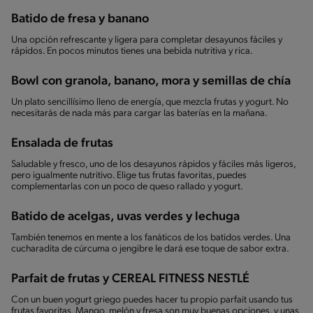
Batido de fresa y banano
Una opción refrescante y ligera para completar desayunos fáciles y
rápidos. En pocos minutos tienes una bebida nutritiva y rica.
Bowl con granola, banano, mora y semillas de chía
Un plato sencillísimo lleno de energía, que mezcla frutas y yogurt. No
necesitarás de nada más para cargar las baterías en la mañana.
Ensalada de frutas
Saludable y fresco, uno de los desayunos rápidos y fáciles más ligeros,
pero igualmente nutritivo. Elige tus frutas favoritas, puedes
complementarlas con un poco de queso rallado y yogurt.
Batido de acelgas, uvas verdes y lechuga
También tenemos en mente a los fanáticos de los batidos verdes. Una
cucharadita de cúrcuma o jengibre le dará ese toque de sabor extra.
Parfait de frutas y CEREAL FITNESS NESTLÉ
Con un buen yogurt griego puedes hacer tu propio parfait usando tus
frutas favoritas. Mango, melón y fresa son muy buenas opciones, y unas