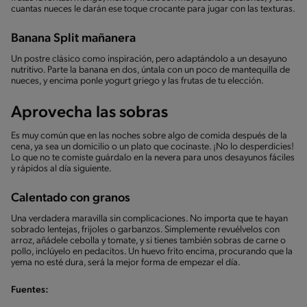
cuantas nueces le darán ese toque crocante para jugar con las texturas.
Banana Split mañanera
Un postre clásico como inspiración, pero adaptándolo a un desayuno
nutritivo. Parte la banana en dos, úntala con un poco de mantequilla de
nueces, y encima ponle yogurt griego y las frutas de tu elección.
Aprovecha las sobras
Es muy común que en las noches sobre algo de comida después de la
cena, ya sea un domicilio o un plato que cocinaste. ¡No lo desperdicies!
Lo que no te comiste guárdalo en la nevera para unos desayunos fáciles
y rápidos al día siguiente.
Calentado con granos
Una verdadera maravilla sin complicaciones. No importa que te hayan
sobrado lentejas, frijoles o garbanzos. Simplemente revuélvelos con
arroz, añádele cebolla y tomate, y si tienes también sobras de carne o
pollo, inclúyelo en pedacitos. Un huevo frito encima, procurando que la
yema no esté dura, será la mejor forma de empezar el día.
Fuentes: