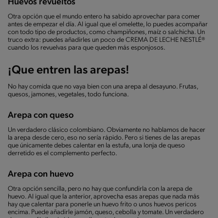
Huevos revueltos
Otra opción que el mundo entero ha sabido aprovechar para comer
antes de empezar el día. Al igual que el omelette, lo puedes acompañar
con todo tipo de productos, como champiñones, maíz o salchicha. Un
truco extra: puedes añadirles un poco de CREMA DE LECHE NESTLÉ®
cuando los revuelvas para que queden más esponjosos.
¡Que entren las arepas!
No hay comida que no vaya bien con una arepa al desayuno. Frutas,
quesos, jamones, vegetales, todo funciona.
Arepa con queso
Un verdadero clásico colombiano. Obviamente no hablamos de hacer
la arepa desde cero, eso no sería rápido. Pero si tienes de las arepas
que únicamente debes calentar en la estufa, una lonja de queso
derretido es el complemento perfecto.
Arepa con huevo
Otra opción sencilla, pero no hay que confundirla con la arepa de
huevo. Al igual que la anterior, aprovecha esas arepas que nada más
hay que calentar para ponerle un huevo frito o unos huevos pericos
encima. Puede añadirle jamón, queso, cebolla y tomate. Un verdadero