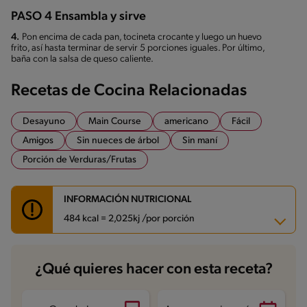
PASO 4 Ensambla y sirve
4.
Pon encima de cada pan, tocineta crocante y luego un huevo
frito, así hasta terminar de servir 5 porciones iguales. Por último,
baña con la salsa de queso caliente.
Recetas de Cocina Relacionadas
Desayuno
Main Course
americano
Fácil
Amigos
Sin nueces de árbol
Sin maní
Porción de Verduras/Frutas
INFORMACIÓN NUTRICIONAL
484 kcal = 2,025kj /por porción
Carbohidratos
51.8 g
¿Qué quieres hacer con esta receta?
Energía
484 kcal
Grasas
19.1 g
Fibra
4.9 g