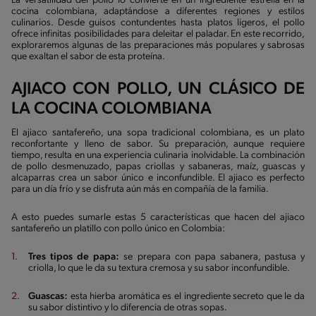
La versatilidad del pollo lo convierte en un ingrediente estrella en la
cocina colombiana, adaptándose a diferentes regiones y estilos
culinarios. Desde guisos contundentes hasta platos ligeros, el pollo
ofrece infinitas posibilidades para deleitar el paladar. En este recorrido,
exploraremos algunas de las preparaciones más populares y sabrosas
que exaltan el sabor de esta proteína.
AJIACO CON POLLO, UN CLÁSICO DE
LA COCINA COLOMBIANA
El ajiaco santafereño, una sopa tradicional colombiana, es un plato
reconfortante y lleno de sabor. Su preparación, aunque requiere
tiempo, resulta en una experiencia culinaria inolvidable. La combinación
de pollo desmenuzado, papas criollas y sabaneras, maíz, guascas y
alcaparras crea un sabor único e inconfundible. El ajiaco es perfecto
para un día frío y se disfruta aún más en compañía de la familia.
A esto puedes sumarle estas 5 características que hacen del ajiaco
santafereño un platillo con pollo único en Colombia:
Tres tipos de papa:
se prepara con papa sabanera, pastusa y
criolla, lo que le da su textura cremosa y su sabor inconfundible.
Guascas:
esta hierba aromática es el ingrediente secreto que le da
su sabor distintivo y lo diferencia de otras sopas.