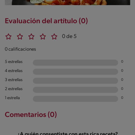
Evaluación del artítulo (0)
0 de 5
0 calificaciones
5 estrellas
0
4 estrellas
0
3 estrellas
0
2 estrellas
0
1 estrella
0
Comentarios (0)
¿A quién consentiste con esta rica receta?