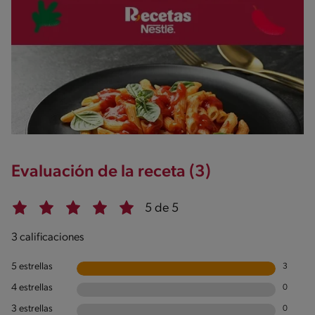
1.8g / %
Evaluación de la receta (3)
5 de 5
3 calificaciones
5 estrellas
3
4 estrellas
0
3 estrellas
0