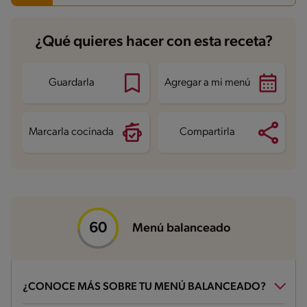
Carbohidratos
22.2 g
¿Qué quieres hacer con esta receta?
Energía
376.4 kcal
Grasas
12.1 g
Fibra
0.8 g
Proteína
43 g
Guardarla
Agregar a mi menú
Grasas saturadas
2.2 g
Sodio
743.9 mg
Azúcares
2.1 g
Marcarla cocinada
Compartirla
Menú balanceado
¿CONOCE MÁS SOBRE TU MENÚ BALANCEADO?