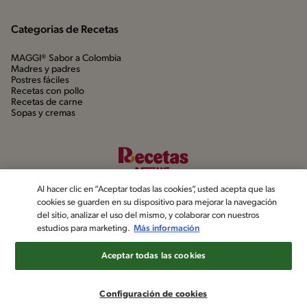
Categorias de Recetas
MAGGI® Sabor a Colombia
Madres y padres
Postres fáciles
Recetas con pollo
Recetas de carne
Sopas y cremas
Al hacer clic en “Aceptar todas las cookies”, usted acepta que las
cookies se guarden en su dispositivo para mejorar la navegación
del sitio, analizar el uso del mismo, y colaborar con nuestros
estudios para marketing.
Más información
©2022, Nestlé. Marcas registradas por Société dels Produits Nestlé,
S.A. Vevey (Suiza)
Aceptar todas las cookies
Aviso de privacidad
Política de datos personales
Términos y condiciones
Configuración de cookies
Configuración de cookies