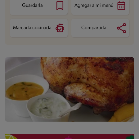
Grasas saturadas
3.9 g
Guardarla
Agregar a mi menú
Sodio
528.8 mg
Azúcares
1.2 g
Marcarla cocinada
Compartirla