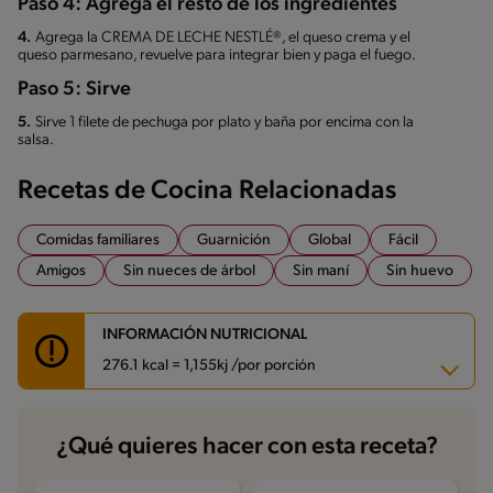
Paso 4: Agrega el resto de los ingredientes
4.
Agrega la CREMA DE LECHE NESTLÉ®, el queso crema y el
queso parmesano, revuelve para integrar bien y paga el fuego.
Paso 5: Sirve
5.
Sirve 1 filete de pechuga por plato y baña por encima con la
salsa.
Recetas de Cocina Relacionadas
Comidas familiares
Guarnición
Global
Fácil
Amigos
Sin nueces de árbol
Sin maní
Sin huevo
INFORMACIÓN NUTRICIONAL
276.1 kcal = 1,155kj /por porción
Carbohidratos
2.8 g
¿Qué quieres hacer con esta receta?
Energía
276.1 kcal
Grasas
11.5 g
Proteína
27.1 g