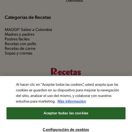
Utensílios
Categorias de Recetas
MAGGI® Sabor a Colombia
Madres y padres
Postres fáciles
Recetas con pollo
Recetas de carne
Sopas y cremas
Al hacer clic en “Aceptar todas las cookies”, usted acepta que las
cookies se guarden en su dispositivo para mejorar la navegación
del sitio, analizar el uso del mismo, y colaborar con nuestros
estudios para marketing.
Más información
©2022, Nestlé. Marcas registradas por Société dels Produits Nestlé,
S.A. Vevey (Suiza)
Aceptar todas las cookies
Aviso de privacidad
Política de datos personales
Términos y condiciones
Configuración de cookies
Configuración de cookies