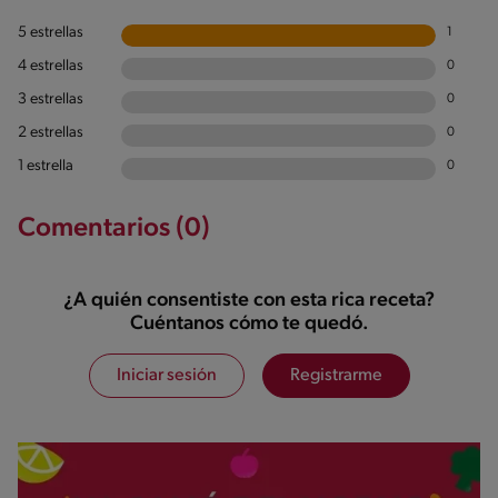
5 estrellas
1
4 estrellas
0
3 estrellas
0
2 estrellas
0
1 estrella
0
Comentarios (0)
¿A quién consentiste con esta rica receta?
Cuéntanos cómo te quedó.
Iniciar sesión
Registrarme