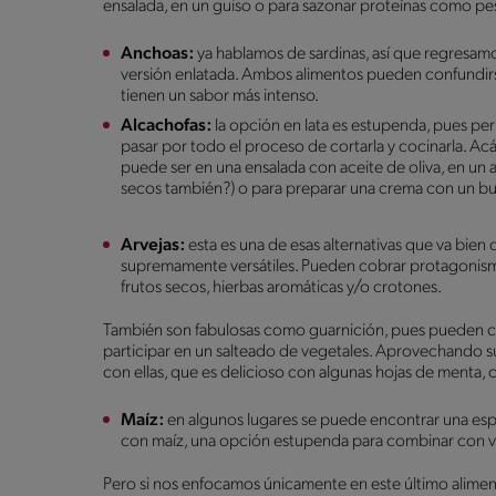
ensalada, en un guiso o para sazonar proteínas como pe
Anchoas:
ya hablamos de sardinas, así que regresam
versión enlatada. Ambos alimentos pueden confundirs
tienen un sabor más intenso.
Alcachofas:
la opción en lata es estupenda, pues per
pasar por todo el proceso de cortarla y cocinarla. A
puede ser en una ensalada con aceite de oliva, en un a
secos también?) o para preparar una crema con un bu
Arvejas:
esta es una de esas alternativas que va bie
supremamente versátiles. Pueden cobrar protagonism
frutos secos, hierbas aromáticas y/o crotones.
También son fabulosas como guarnición, pues pueden co
participar en un salteado de vegetales. Aprovechando su
con ellas, que es delicioso con algunas hojas de menta, 
Maíz:
en algunos lugares se puede encontrar una espe
con maíz, una opción estupenda para combinar con ve
Pero si nos enfocamos únicamente en este último alime