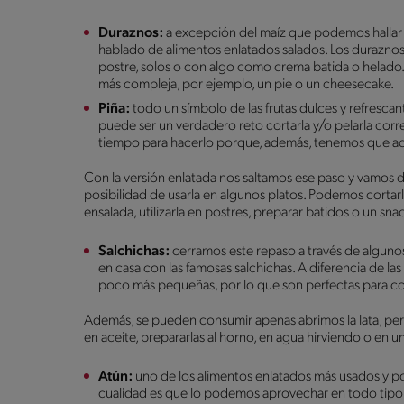
Duraznos:
a excepción del maíz que podemos hallar 
hablado de alimentos enlatados salados. Los duraznos
postre, solos o con algo como crema batida o helad
más compleja, por ejemplo, un pie o un cheesecake.
Piña:
todo un símbolo de las frutas dulces y refrescan
puede ser un verdadero reto cortarla y/o pelarla cor
tiempo para hacerlo porque, además, tenemos que ace
Con la versión enlatada nos saltamos ese paso y vamos d
posibilidad de usarla en algunos platos. Podemos cortar
ensalada, utilizarla en postres, preparar batidos o un sn
Salchichas:
cerramos este repaso a través de algunos
en casa con las famosas salchichas. A diferencia de la
poco más pequeñas, por lo que son perfectas para c
Además, se pueden consumir apenas abrimos la lata, pe
en aceite, prepararlas al horno, en agua hirviendo o en un
Atún:
uno de los alimentos enlatados más usados y pop
cualidad es que lo podemos aprovechar en todo tipo