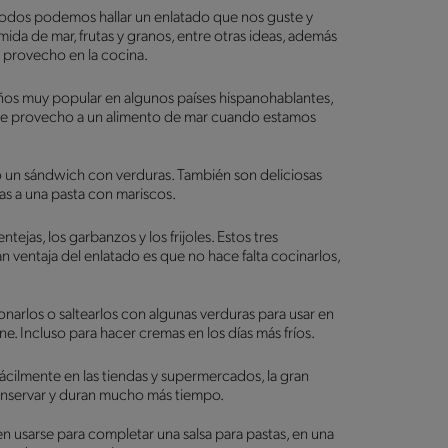
todos podemos hallar un enlatado que nos guste y
ida de mar, frutas y granos, entre otras ideas, además
s provecho en la cocina.
ños muy popular en algunos países hispanohablantes,
arle provecho a un alimento de mar cuando estamos
o un sándwich con verduras. También son deliciosas
las a una pasta con mariscos.
tejas, los garbanzos y los frijoles. Estos tres
 ventaja del enlatado es que no hace falta cocinarlos,
narlos o saltearlos con algunas verduras para usar en
 Incluso para hacer cremas en los días más fríos.
cilmente en las tiendas y supermercados, la gran
 conservar y duran mucho más tiempo.
 usarse para completar una salsa para pastas, en una