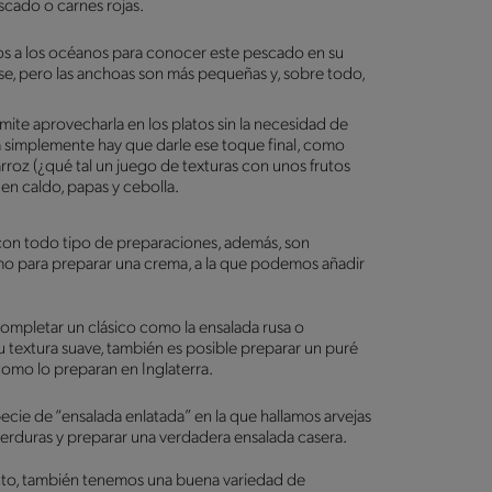
scado o carnes rojas.
os a los océanos para conocer este pescado en su
e, pero las anchoas son más pequeñas y, sobre todo,
mite aprovecharla en los platos sin la necesidad de
cá simplemente hay que darle ese toque final, como
rroz (¿qué tal un juego de texturas con unos frutos
en caldo, papas y cebolla.
n con todo tipo de preparaciones, además, son
o para preparar una crema, a la que podemos añadir
mpletar un clásico como la ensalada rusa o
 textura suave, también es posible preparar un puré
como lo preparan en Inglaterra.
cie de “ensalada enlatada” en la que hallamos arvejas
rduras y preparar una verdadera ensalada casera.
nto, también tenemos una buena variedad de