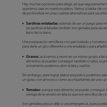
Hay muchas opciones para elegir, así que seguramente 
queramos usar en nuestros platos. Vamos a hablar de com
de profundizar en unas cuantas alternativas para sacarle
Sardinas enlatadas:
además de ser un juego para ni
las sardinas enlatadas también son geniales para sac
lejos del océano.
Una preparación sencilla es con pan tostado y tomates 
para darle un giro diferente a una ensalada o para añadir
Granos:
acá vamos a reunir en un mismo grupo a las len
alimentos se pueden conseguir también crudos, la gran
únicamente podemos abrir la lata y usarlos.
Sin embargo, para lograr platos exquisitos podemos sazo
un guiso, con arroces o como acompañantes de una carne.
Tomates:
aunque este alimento se puede conseguir fá
ventaja de la versión en lata es que son sencillos de
Son geniales para un afán o una emergencia, pues pueden