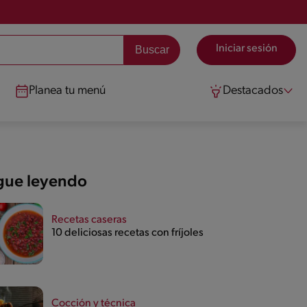
Iniciar sesión
Planea tu menú
Destacados
gue leyendo
Recetas caseras
10 deliciosas recetas con fríjoles
Cocción y técnica