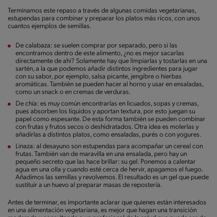
Terminamos este repaso a través de algunas comidas vegetarianas,
estupendas para combinar y preparar los platos más ricos, con unos
cuantos ejemplos de semillas.
De calabaza: se suelen comprar por separado, pero si las
encontramos dentro de este alimento, ¿no es mejor sacarlas
directamente de ahí? Solamente hay que limpiarlas y tostarlas en una
sartén, a la que podemos añadir distintos ingredientes para jugar
con su sabor, por ejemplo, salsa picante, jengibre o hierbas
aromáticas. También se pueden hacer al horno y usar en ensaladas,
como un snack o en cremas de verduras.
De chía: es muy común encontrarlas en licuados, sopas y cremas,
pues absorben los líquidos y aportan textura, por esto juegan su
papel como espesante. De esta forma también se pueden combinar
con frutas y frutos secos o deshidratados. Otra idea es molerlas y
añadirlas a distintos platos, como ensaladas, purés o con yogures.
Linaza: al desayuno son estupendas para acompañar un cereal con
frutas. También van de maravilla en una ensalada, pero hay un
pequeño secreto que las hace brillar: su gel. Ponemos a calentar
agua en una olla y cuando esté cerca de hervir, apagamos el fuego.
Añadimos las semillas y revolvemos. El resultado es un gel que puede
sustituir a un huevo al preparar masas de repostería.
Antes de terminar, es importante aclarar que quienes están interesados
en una alimentación vegetariana, es mejor que hagan una transición