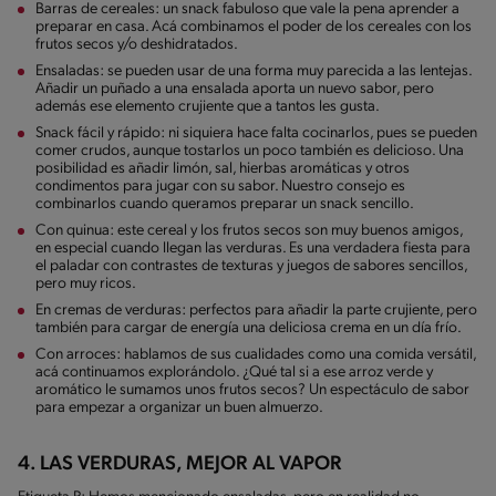
Barras de cereales: un snack fabuloso que vale la pena aprender a
preparar en casa. Acá combinamos el poder de los cereales con los
frutos secos y/o deshidratados.
Ensaladas: se pueden usar de una forma muy parecida a las lentejas.
Añadir un puñado a una ensalada aporta un nuevo sabor, pero
además ese elemento crujiente que a tantos les gusta.
Snack fácil y rápido: ni siquiera hace falta cocinarlos, pues se pueden
comer crudos, aunque tostarlos un poco también es delicioso. Una
posibilidad es añadir limón, sal, hierbas aromáticas y otros
condimentos para jugar con su sabor. Nuestro consejo es
combinarlos cuando queramos preparar un snack sencillo.
Con quinua: este cereal y los frutos secos son muy buenos amigos,
en especial cuando llegan las verduras. Es una verdadera fiesta para
el paladar con contrastes de texturas y juegos de sabores sencillos,
pero muy ricos.
En cremas de verduras: perfectos para añadir la parte crujiente, pero
también para cargar de energía una deliciosa crema en un día frío.
Con arroces: hablamos de sus cualidades como una comida versátil,
acá continuamos explorándolo. ¿Qué tal si a ese arroz verde y
aromático le sumamos unos frutos secos? Un espectáculo de sabor
para empezar a organizar un buen almuerzo.
4. LAS VERDURAS, MEJOR AL VAPOR