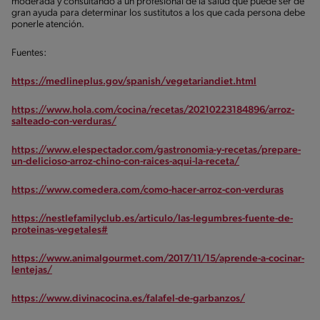
moderada y consultando a un profesional de la salud que puede ser de
gran ayuda para determinar los sustitutos a los que cada persona debe
ponerle atención.
Fuentes:
https://medlineplus.gov/spanish/vegetariandiet.html
https://www.hola.com/cocina/recetas/20210223184896/arroz-
salteado-con-verduras/
https://www.elespectador.com/gastronomia-y-recetas/prepare-
un-delicioso-arroz-chino-con-raices-aqui-la-receta/
https://www.comedera.com/como-hacer-arroz-con-verduras
https://nestlefamilyclub.es/articulo/las-legumbres-fuente-de-
proteinas-vegetales#
https://www.animalgourmet.com/2017/11/15/aprende-a-cocinar-
lentejas/
https://www.divinacocina.es/falafel-de-garbanzos/