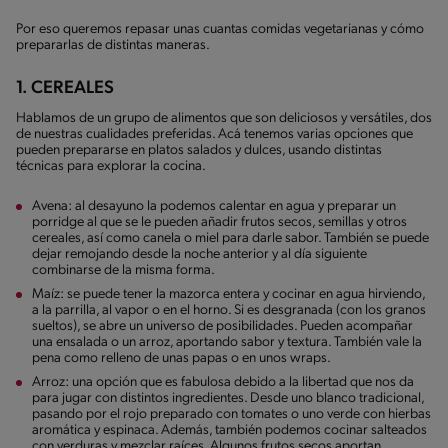
Por eso queremos repasar unas cuantas comidas vegetarianas y cómo
prepararlas de distintas maneras.
1. CEREALES
Hablamos de un grupo de alimentos que son deliciosos y versátiles, dos
de nuestras cualidades preferidas. Acá tenemos varias opciones que
pueden prepararse en platos salados y dulces, usando distintas
técnicas para explorar la cocina.
Avena: al desayuno la podemos calentar en agua y preparar un
porridge al que se le pueden añadir frutos secos, semillas y otros
cereales, así como canela o miel para darle sabor. También se puede
dejar remojando desde la noche anterior y al día siguiente
combinarse de la misma forma.
Maíz: se puede tener la mazorca entera y cocinar en agua hirviendo,
a la parrilla, al vapor o en el horno. Si es desgranada (con los granos
sueltos), se abre un universo de posibilidades. Pueden acompañar
una ensalada o un arroz, aportando sabor y textura. También vale la
pena como relleno de unas papas o en unos wraps.
Arroz: una opción que es fabulosa debido a la libertad que nos da
para jugar con distintos ingredientes. Desde uno blanco tradicional,
pasando por el rojo preparado con tomates o uno verde con hierbas
aromática y espinaca. Además, también podemos cocinar salteados
con verduras y mezclar raíces. Algunos frutos secos aportan