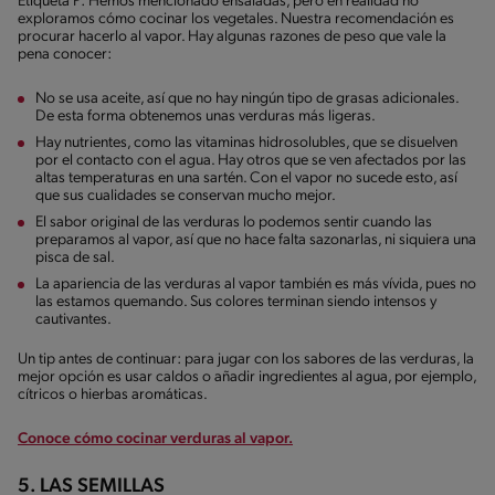
Etiqueta P: Hemos mencionado ensaladas, pero en realidad no
exploramos cómo cocinar los vegetales. Nuestra recomendación es
procurar hacerlo al vapor. Hay algunas razones de peso que vale la
pena conocer:
No se usa aceite, así que no hay ningún tipo de grasas adicionales.
De esta forma obtenemos unas verduras más ligeras.
Hay nutrientes, como las vitaminas hidrosolubles, que se disuelven
por el contacto con el agua. Hay otros que se ven afectados por las
altas temperaturas en una sartén. Con el vapor no sucede esto, así
que sus cualidades se conservan mucho mejor.
El sabor original de las verduras lo podemos sentir cuando las
preparamos al vapor, así que no hace falta sazonarlas, ni siquiera una
pisca de sal.
La apariencia de las verduras al vapor también es más vívida, pues no
las estamos quemando. Sus colores terminan siendo intensos y
cautivantes.
Un tip antes de continuar: para jugar con los sabores de las verduras, la
mejor opción es usar caldos o añadir ingredientes al agua, por ejemplo,
cítricos o hierbas aromáticas.
Conoce cómo cocinar verduras al vapor.
5. LAS SEMILLAS