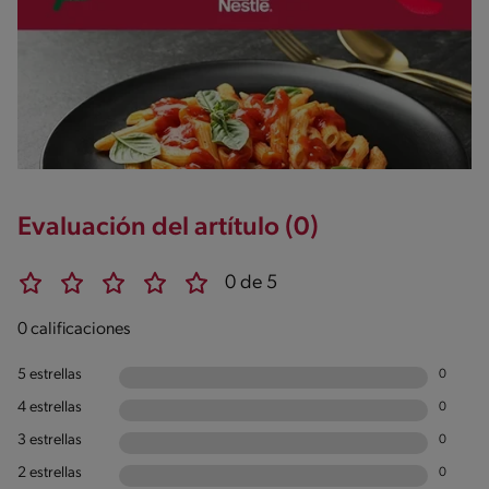
Evaluación del artítulo (0)
0 de 5
0 calificaciones
5 estrellas
0
4 estrellas
0
3 estrellas
0
2 estrellas
0