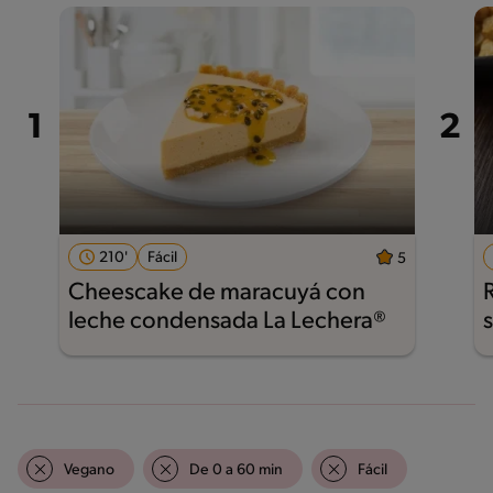
210'
Fácil
5
Cheescake de maracuyá con
leche condensada La Lechera®
Vegano
De 0 a 60 min
Fácil