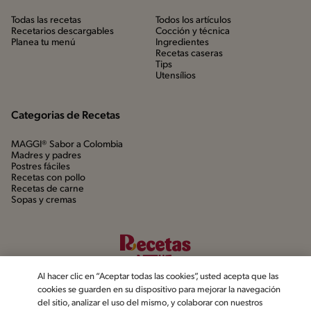
Todas las recetas
Todos los artículos
Recetarios descargables
Cocción y técnica
Planea tu menú
Ingredientes
Recetas caseras
Tips
Utensílios
Categorias de Recetas
MAGGI® Sabor a Colombia
Madres y padres
Postres fáciles
Recetas con pollo
Recetas de carne
Sopas y cremas
Al hacer clic en “Aceptar todas las cookies”, usted acepta que las
cookies se guarden en su dispositivo para mejorar la navegación
del sitio, analizar el uso del mismo, y colaborar con nuestros