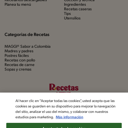
Recetarios descargables
Cocción y técnica
Planea tu menú
Ingredientes
Recetas caseras
Tips
Utensílios
Categorias de Recetas
MAGGI® Sabor a Colombia
Madres y padres
Postres fáciles
Recetas con pollo
Recetas de carne
Sopas y cremas
Al hacer clic en “Aceptar todas las cookies”, usted acepta que las
cookies se guarden en su dispositivo para mejorar la navegación
del sitio, analizar el uso del mismo, y colaborar con nuestros
estudios para marketing.
Más información
©2022, Nestlé. Marcas registradas por Société dels Produits Nestlé,
S.A. Vevey (Suiza)